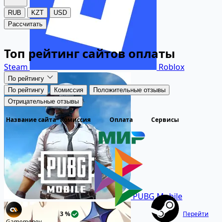
RUB
KZT
USD
Рассчитать
Топ рейтинг сайтов оплаты
Steam
Roblox
По рейтингу
По рейтингу
Комиссия
Положительные отзывы
Отрицательные отзывы
Название сайта
Комиссия
Оплата
Сервисы
Перейт
PUBG Mobile
Перейти
3 %
Gamemoney