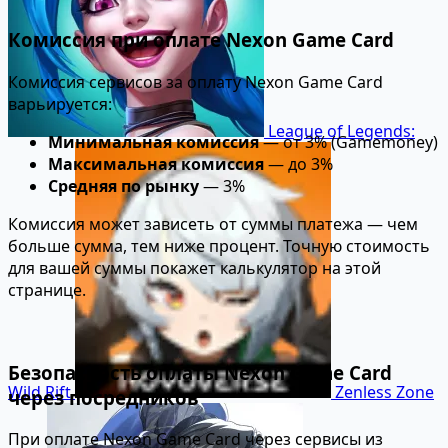
Комиссия при оплате Nexon Game Card
Комиссия сервисов за оплату Nexon Game Card
варьируется:
League of Legends:
Минимальная комиссия
— от 3% (Gamemoney)
Максимальная комиссия
— до 3%
Средняя по рынку
— 3%
Комиссия может зависеть от суммы платежа — чем
больше сумма, тем ниже процент. Точную стоимость
для вашей суммы покажет калькулятор на этой
странице.
Безопасность оплаты Nexon Game Card
Wild Rift
Zenless Zone
через посредников
При оплате Nexon Game Card через сервисы из