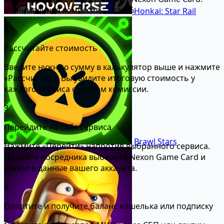
Минимальная комиссия — от 3%.
Honkai: Star Rail
2
Рассчитайте стоимость
Введите нужную сумму в калькулятор выше и нажмите
«Рассчитать». Вы увидите итоговую стоимость у
каждого сервиса с учётом комиссии.
3
Перейдите на сайт сервиса
Brawl Stars
Нажмите «Перейти» напротив выбранного сервиса.
На сайте посредника выберите Nexon Game Card и
укажите данные вашего аккаунта.
4
Оплатите и получите баланс кошелька или подписку