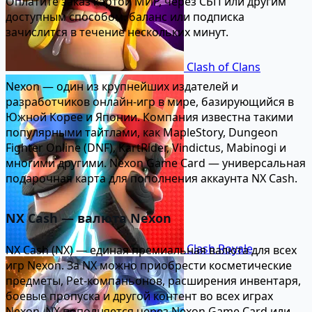
Оплатите заказ картой МИР, через СБП или другим
доступным способом. баланс или подписка
зачислится в течение нескольких минут.
Clash of Clans
Nexon — один из крупнейших издателей и
разработчиков онлайн-игр в мире, базирующийся в
Южной Корее и Японии. Компания известна такими
популярными тайтлами, как MapleStory, Dungeon
Fighter Online (DNF), KartRider, Vindictus, Mabinogi и
многими другими. Nexon Game Card — универсальная
подарочная карта для пополнения аккаунта NX Cash.
NX Cash — валюта Nexon
Clash Royale
NX Cash (NX) — единая премиальная валюта для всех
игр Nexon. За NX можно приобрести косметические
предметы, Pet-компаньонов, расширения инвентаря,
боевые пропуска и другой контент во всех играх
Nexon. NX пополняется через Nexon Game Card или