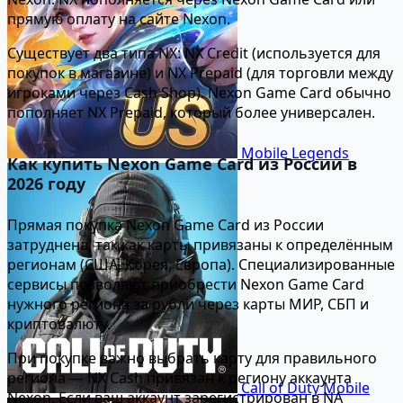
прямую оплату на сайте Nexon.
Существует два типа NX: NX Credit (используется для
покупок в магазине) и NX Prepaid (для торговли между
игроками через Cash Shop). Nexon Game Card обычно
пополняет NX Prepaid, который более универсален.
Mobile Legends
Как купить Nexon Game Card из России в
2026 году
Прямая покупка Nexon Game Card из России
затруднена, так как карты привязаны к определённым
регионам (США, Корея, Европа). Специализированные
сервисы позволяют приобрести Nexon Game Card
нужного региона за рубли через карты МИР, СБП и
криптовалюту.
При покупке важно выбрать карту для правильного
региона — NX Cash привязан к региону аккаунта
Call of Duty Mobile
Nexon. Если ваш аккаунт зарегистрирован в NA