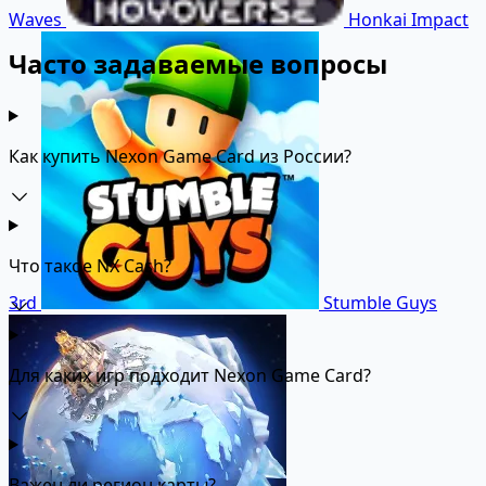
Waves
Honkai Impact
Часто задаваемые вопросы
Как купить Nexon Game Card из России?
Что такое NX Cash?
3rd
Stumble Guys
Для каких игр подходит Nexon Game Card?
Важен ли регион карты?