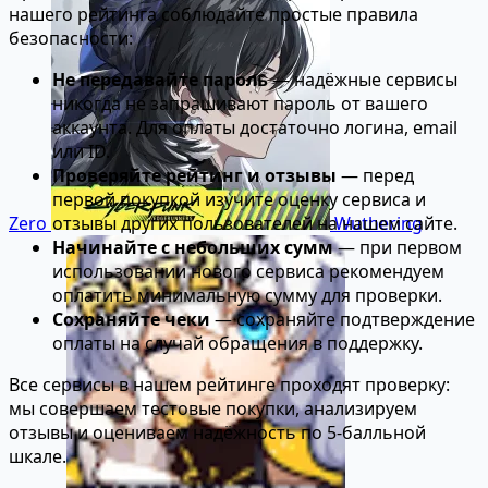
нашего рейтинга соблюдайте простые правила
безопасности:
Не передавайте пароль
— надёжные сервисы
никогда не запрашивают пароль от вашего
аккаунта. Для оплаты достаточно логина, email
или ID.
Проверяйте рейтинг и отзывы
— перед
первой покупкой изучите оценку сервиса и
Zero
Wuthering
отзывы других пользователей на нашем сайте.
Начинайте с небольших сумм
— при первом
использовании нового сервиса рекомендуем
оплатить минимальную сумму для проверки.
Сохраняйте чеки
— сохраняйте подтверждение
оплаты на случай обращения в поддержку.
Все сервисы в нашем рейтинге проходят проверку:
мы совершаем тестовые покупки, анализируем
отзывы и оцениваем надёжность по 5-балльной
шкале.