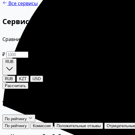
Все сервисы
Сервисы для оплаты Infinity King
Сравните комиссии и отзывы сервисов, которые поддер
₽
RUB
RUB
KZT
USD
Рассчитать
Топ рейтинг сайтов оплаты
По рейтингу
По рейтингу
Комиссия
Положительные отзывы
Отрицательные