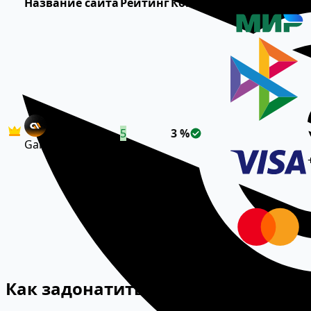
Название сайта
Рейтинг
Комиссия
Оплата
№
5
3 %
Gamemoney
Как задонатить в Infinity Kingdom 