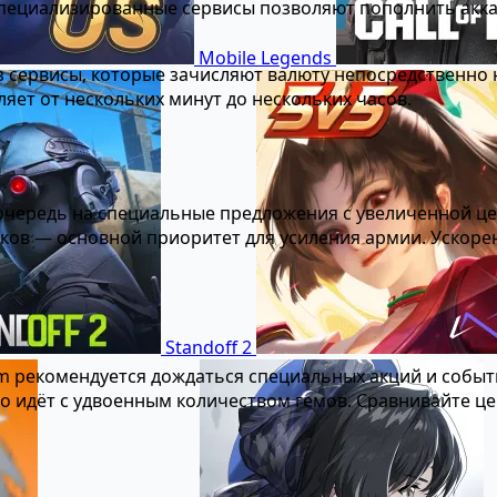
ециализированные сервисы позволяют пополнить аккаун
Mobile Legends
 сервисы, которые зачисляют валюту непосредственно н
ляет от нескольких минут до нескольких часов.
очередь на специальные предложения с увеличенной це
лков — основной приоритет для усиления армии. Ускоре
Standoff 2
om рекомендуется дождаться специальных акций и событ
о идёт с удвоенным количеством гемов. Сравнивайте ц