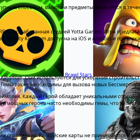
тупным способом. валюта и предметы зачислятся в тече
 RPG, разработанная студией Yotta Games. Игра предла
а. Infinity Kingdom доступна на iOS и Android и привле
Brawl Stars
y Kingdom. Они используются для ускорения строительст
х. Гемы также необходимы для вызова новых Бессмертны
еймплея. Каждый герой обладает уникальными способн
качки мощных героев часто необходимы гемы, что делает 
ссии ограничена. Российские карты не принимаются в м