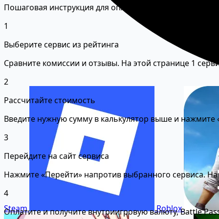
Пошаговая инструкция для оплаты Infinity Kingdom из 
1
Выберите сервис из рейтинга
Сравните комиссии и отзывы. На этой странице 1 серв
2
Рассчитайте стоимость
Введите нужную сумму в калькулятор выше и нажмите «
3
Перейдите на сайт сервиса
Нажмите «Перейти» напротив выбранного сервиса. На с
4
Steam
Roblox
Оплатите и получите внутриигровую валюту, Battle Pa