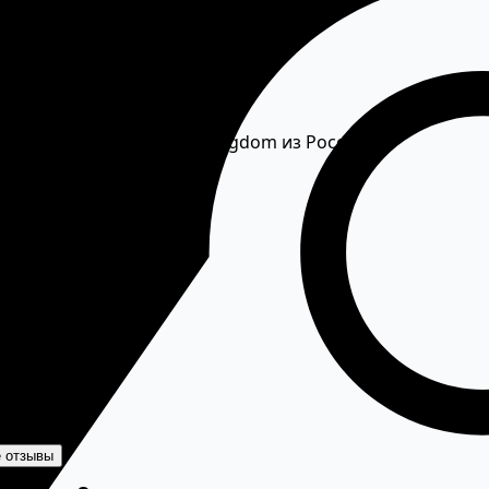
dom
живают оплату Infinity Kingdom из России.
 отзывы