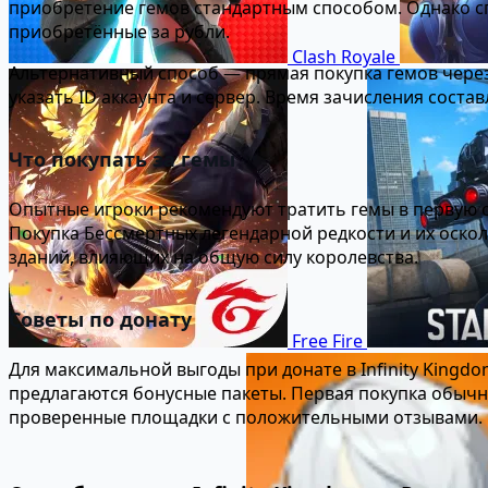
приобретение гемов стандартным способом. Однако сп
приобретённые за рубли.
Clash Royale
Альтернативный способ — прямая покупка гемов через
указать ID аккаунта и сервер. Время зачисления состав
Что покупать за гемы
Опытные игроки рекомендуют тратить гемы в первую 
Покупка Бессмертных легендарной редкости и их оско
зданий, влияющих на общую силу королевства.
Советы по донату
Free Fire
Для максимальной выгоды при донате в Infinity Kingd
предлагаются бонусные пакеты. Первая покупка обычн
проверенные площадки с положительными отзывами.