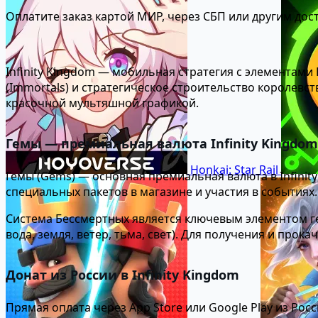
Оплатите заказ картой МИР, через СБП или другим дос
Infinity Kingdom — мобильная стратегия с элементами
(Immortals) и стратегическое строительство королевств
красочной мультяшной графикой.
Гемы — премиальная валюта Infinity Kingdom
Honkai: Star Rail
Гемы (Gems) — основная премиальная валюта в Infinit
специальных пакетов в магазине и участия в события
Система Бессмертных является ключевым элементом г
вода, земля, ветер, тьма, свет). Для получения и про
Донат из России в Infinity Kingdom
Прямая оплата через App Store или Google Play из Ро