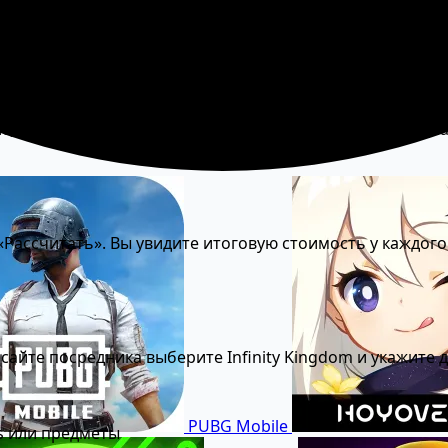
России через сервис-посредник:
ис, которые поддерживают Infinity Kingdom. Минимальна
Рассчитать». Вы увидите итоговую стоимость у каждого
айте посредника выберите Infinity Kingdom и укажите 
PUBG Mobile
ss или предметы