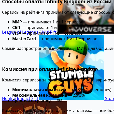
Способы оплаты Infinity Kingdom из России
Сервисы из рейтинга принимают следующие способы оп
МИР
— принимают 1 из 1 сервисов
СБП
— принимают 1 из 1 сервисов
League of Legends: Wild Rift
VISA
— принимают 1 из 1 сервисов
MasterCard
— принимают 1 из 1 сервисов
Самый распространённый способ — МИР. Для большинс
Комиссия при оплате Infinity Kingdom
Комиссия сервисов за оплату Infinity Kingdom варьируе
Минимальная комиссия
— от 3% (Gamemoney)
Максимальная комиссия
— до 3%
Honkai Impact 3rd
Stum
Средняя по рынку
— 3%
Комиссия может зависеть от суммы платежа — чем бол