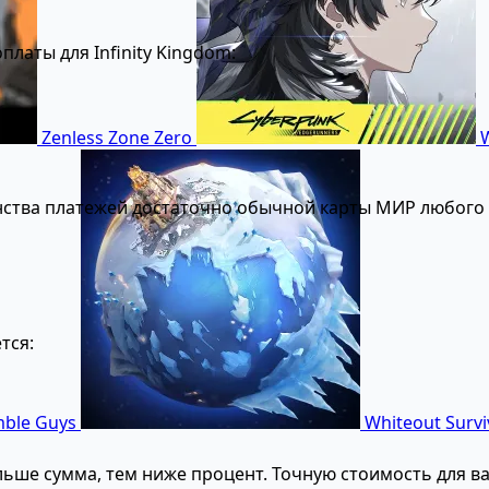
латы для Infinity Kingdom:
Zenless Zone Zero
W
тва платежей достаточно обычной карты МИР любого 
тся:
ble Guys
Whiteout Survi
ьше сумма, тем ниже процент. Точную стоимость для ва