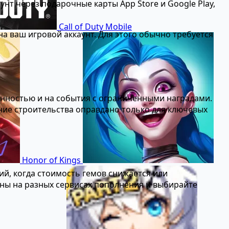
т через подарочные карты App Store и Google Play,
Call of Duty Mobile
а ваш игровой аккаунт. Для этого обычно требуется
нностью и на события с ограниченными наградами.
ние строительства оправдано только для ключевых
Honor of Kings
ий, когда стоимость гемов снижается или
ены на разных сервисах пополнения и выбирайте