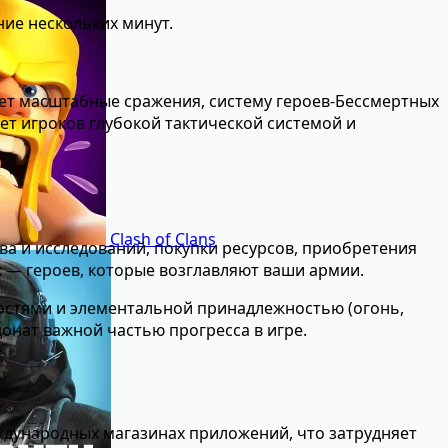
ние нескольких минут.
гает масштабные сражения, систему героев-Бессмертных
кает игроков глубокой тактической системой и
Clash of Clans
ва и исследований, покупки ресурсов, приобретения
х — героев, которые возглавляют ваши армии.
остями и элементальной принадлежностью (огонь,
донат важной частью прогресса в игре.
еждународных магазинах приложений, что затрудняет