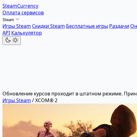
SteamCurrency
Оплата сервисов
Steam
Игры Steam
Скидки Steam
Бесплатные игры
Раздачи
Он
API
Калькулятор
Обновление курсов проходит в штатном режиме. Прин
Игры Steam
/
XCOM® 2