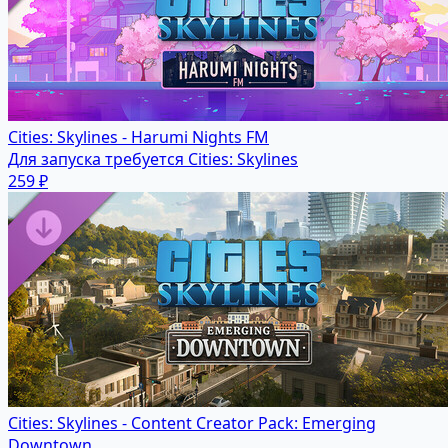
Cities: Skylines - Harumi Nights FM
Для запуска требуется Cities: Skylines
259 ₽
Cities: Skylines - Content Creator Pack: Emerging
Downtown