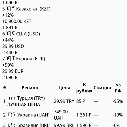
1 690 ₽
5
🇰🇿 Казахстан (KZT)
+12%
10,900.00 KZT
1 891 ₽
6
🇺🇸 США (USD)
+44%
29.99 USD
2 440 ₽
7
🇪🇺 Европа (EUR)
+59%
29.99 EUR
2 690 ₽
В
vs
#
Регион
Цена
Скидка
рублях
РФ
🇹🇷 Турция (TRY)
1
29.99 TRY
85 ₽
—
-95%
ЛУЧШАЯ ЦЕНА
749.00
2
🇺🇦 Украина (UAH)
1 361 ₽
—
-19%
UAH
3
🇧🇷 Бразилия (BRL)
99.99 BRL
1 596 ₽
—
-6%