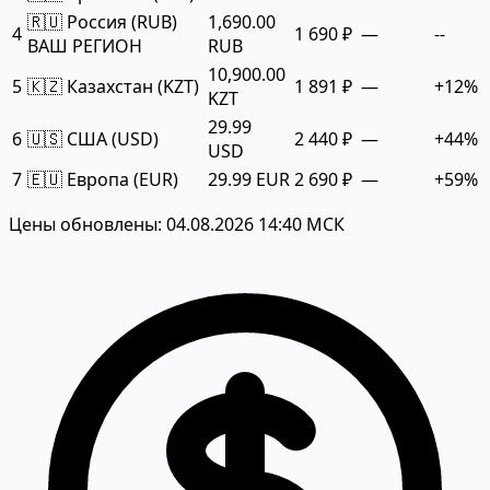
🇷🇺 Россия (RUB)
1,690.00
4
1 690 ₽
—
--
ВАШ РЕГИОН
RUB
10,900.00
5
🇰🇿 Казахстан (KZT)
1 891 ₽
—
+12%
KZT
29.99
6
🇺🇸 США (USD)
2 440 ₽
—
+44%
USD
7
🇪🇺 Европа (EUR)
29.99 EUR
2 690 ₽
—
+59%
Цены обновлены: 04.08.2026 14:40 МСК