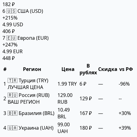
182 ₽
6
🇺🇸 США (USD)
+215%
4.99 USD
406 ₽
7
🇪🇺 Европа (EUR)
+247%
4.99 EUR
448 ₽
В
#
Регион
Цена
Скидка
vs РФ
рублях
🇹🇷 Турция (TRY)
1
1.99 TRY
6 ₽
—
-96%
ЛУЧШАЯ ЦЕНА
🇷🇺 Россия (RUB)
129.00
2
129 ₽
—
--
ВАШ РЕГИОН
RUB
10.49
3
🇧🇷 Бразилия (BRL)
167 ₽
—
+30%
BRL
99.00
4
🇺🇦 Украина (UAH)
180 ₽
—
+39%
UAH