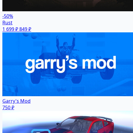
-50%
Rust
1 699 ₽
849 ₽
Garry's Mod
750 ₽