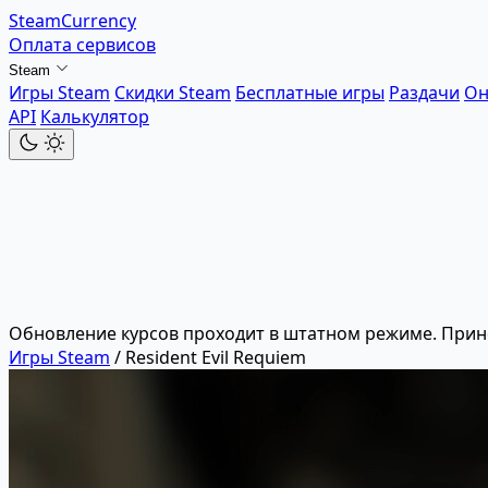
SteamCurrency
Оплата сервисов
Steam
Игры Steam
Скидки Steam
Бесплатные игры
Раздачи
Он
API
Калькулятор
Обновление курсов проходит в штатном режиме. Прин
Игры Steam
/
Resident Evil Requiem