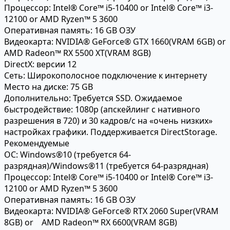
Процессор:
Intel® Core™ i5-10400 or Intel® Core™ i3-
12100 or AMD Ryzen™ 5 3600
Оперативная память:
16 GB ОЗУ
Видеокарта:
NVIDIA® GeForce® GTX 1660(VRAM 6GB) or
AMD Radeon™ RX 5500 XT(VRAM 8GB)
DirectX:
версии 12
Сеть:
Широкополосное подключение к интернету
Место на диске:
75 GB
Дополнительно:
Требуется SSD. Ожидаемое
быстродействие: 1080p (апскейлинг с нативного
разрешения в 720) и 30 кадров/с на «очень низких»
настройках графики. Поддерживается DirectStorage.
Рекомендуемые
ОС:
Windows®10 (требуется 64-
разрядная)/Windows®11 (требуется 64-разрядная)
Процессор:
Intel® Core™ i5-10400 or Intel® Core™ i3-
12100 or AMD Ryzen™ 5 3600
Оперативная память:
16 GB ОЗУ
Видеокарта:
NVIDIA® GeForce® RTX 2060 Super(VRAM
8GB) or AMD Radeon™ RX 6600(VRAM 8GB)