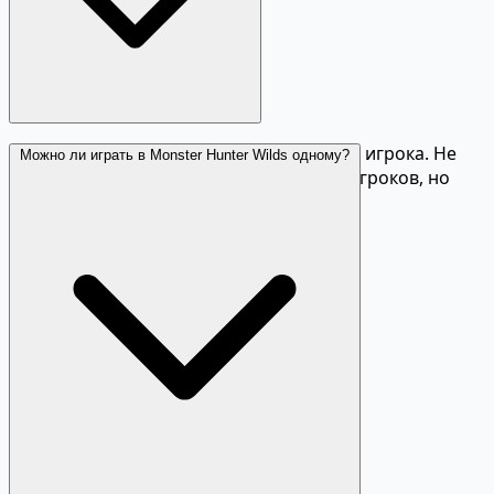
Нет, это экшен-RPG с кооперативом на 4 игрока. Не
Можно ли играть в Monster Hunter Wilds одному?
MMO: нет открытого мира с тысячами игроков, но
есть онлайн-хаб для поиска группы.