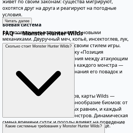
живёт по своим законам: существа мигрируют,
охотятся друг на друга и реагируют на погодные
условия.
Читать далее
Боевая система
14 типов оружия возвращаются с новыми
FAQ — Monster Hunter Wilds
механиками. Двуручный меч, копьё, инсектоглев, лук,
рогатка и другие — каждый со своим стилем игры.
Сколько стоит Monster Hunter Wilds?
Wilds добавляет новую механику «Позиция
концентрации» для переключения между атакующим
и защитным стилями. Охота на каждого монстра —
уникальный бой, требующий знания его повадок и
слабых мест.
Открытый бесшовный мир
В отличие от предшественников, карты Wilds —
бесшовные и масштабные. Разнообразие биомов: от
засушливых пустынь до зелёных равнин, и каждый
населён своей экосистемой монстров. Динамическая
смена времени суток и погоды влияет на поведение
Актуальная цена указана на данной странице.
Какие системные требования у Monster Hunter Wilds?
монстров и доступность ресурсов.
Доступны стандартное и делюкс-издания.