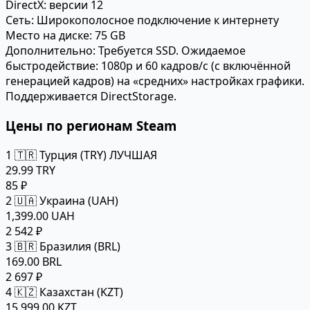
DirectX:
версии 12
Сеть:
Широкополосное подключение к интернету
Место на диске:
75 GB
Дополнительно:
Требуется SSD. Ожидаемое
быстродействие: 1080p и 60 кадров/с (с включённой
генерацией кадров) на «средних» настройках графики.
Поддерживается DirectStorage.
Цены по регионам Steam
1
🇹🇷 Турция (TRY)
ЛУЧШАЯ
29.99 TRY
85 ₽
2
🇺🇦 Украина (UAH)
1,399.00 UAH
2 542 ₽
3
🇧🇷 Бразилия (BRL)
169.00 BRL
2 697 ₽
4
🇰🇿 Казахстан (KZT)
15,999.00 KZT