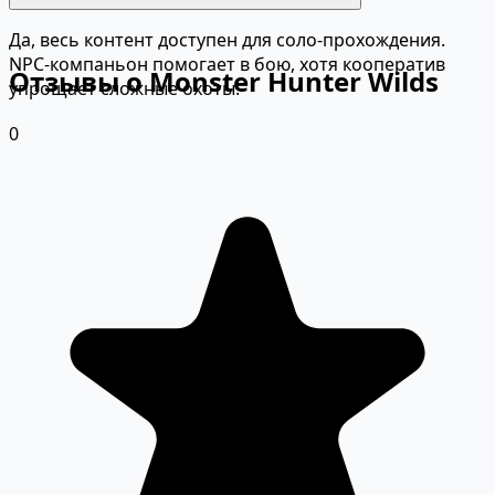
Да, весь контент доступен для соло-прохождения.
NPC-компаньон помогает в бою, хотя кооператив
Отзывы о Monster Hunter Wilds
упрощает сложные охоты.
0