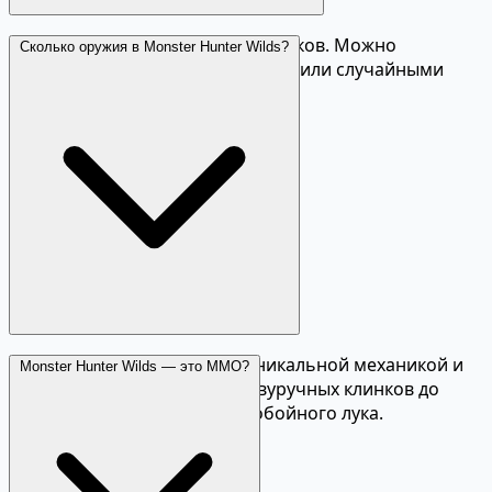
Да, онлайн-кооператив до 4 игроков. Можно
Сколько оружия в Monster Hunter Wilds?
охотиться совместно с друзьями или случайными
игроками через поиск группы.
14 типов оружия, каждый с уникальной механикой и
Monster Hunter Wilds — это MMO?
стилем игры — от быстрых двуручных клинков до
медленного молота и дальнобойного лука.