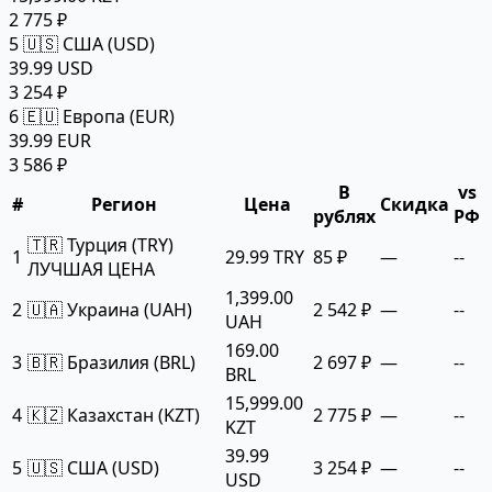
2 775 ₽
5
🇺🇸 США (USD)
39.99 USD
3 254 ₽
6
🇪🇺 Европа (EUR)
39.99 EUR
3 586 ₽
В
vs
#
Регион
Цена
Скидка
рублях
РФ
🇹🇷 Турция (TRY)
1
29.99 TRY
85 ₽
—
--
ЛУЧШАЯ ЦЕНА
1,399.00
2
🇺🇦 Украина (UAH)
2 542 ₽
—
--
UAH
169.00
3
🇧🇷 Бразилия (BRL)
2 697 ₽
—
--
BRL
15,999.00
4
🇰🇿 Казахстан (KZT)
2 775 ₽
—
--
KZT
39.99
5
🇺🇸 США (USD)
3 254 ₽
—
--
USD