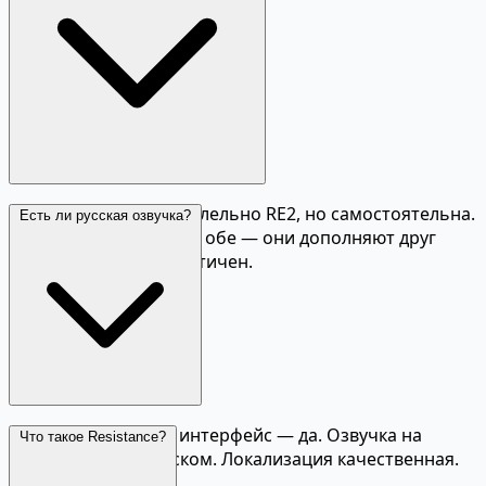
RE3 происходит параллельно RE2, но самостоятельна.
Есть ли русская озвучка?
Рекомендуется играть обе — они дополняют друг
друга. Порядок не критичен.
Русские субтитры и интерфейс — да. Озвучка на
Что такое Resistance?
английском и японском. Локализация качественная.