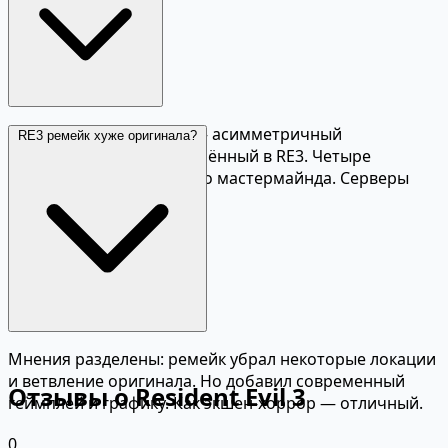
Resident Evil Resistance — асимметричный
RE3 ремейк хуже оригинала?
мультиплеер (4v1), включённый в RE3. Четыре
выживших против одного мастермайнда. Серверы
могут быть отключены.
Мнения разделены: ремейк убрал некоторые локации
и ветвление оригинала. Но добавил современный
Отзывы о Resident Evil 3
геймплей и графику. Как экшен-хоррор — отличный.
0