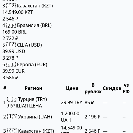
3
🇰🇿 Казахстан (KZT)
14,549.00 KZT
2 546 ₽
4
🇧🇷 Бразилия (BRL)
169.00 BRL
2 722 ₽
5
🇺🇸 США (USD)
39.99 USD
3 278 ₽
6
🇪🇺 Европа (EUR)
39.99 EUR
3 586 ₽
В
vs
#
Регион
Цена
Скидка
рублях
РФ
🇹🇷 Турция (TRY)
1
29.99 TRY
85 ₽
—
--
ЛУЧШАЯ ЦЕНА
1,200.00
2
🇺🇦 Украина (UAH)
2 196 ₽
—
--
UAH
14,549.00
3
🇰🇿 Казахстан (KZT)
2 546 ₽
—
--