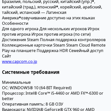
Бразилия, польский, русский, китайский (упр.)
*
,
китайский (трад.), японский
*
, корейский, арабский,
тайский, испанский — Латинская
Америка
*
озвучивание доступно на этих языках
Особенности
Для одного игрока
Для нескольких игроков
Игрок
против игрока
Игрок против игрока (по сети)
Достижения Steam
Полная поддержка контроллеров
Коллекционные карточки Steam
Steam Cloud
Remote
Play на планшете
Поддержка HDR
Семейный доступ
Сайт
www.capcom.co.jp
Системные требования
Минимальные
ОС:
WINDOWS® 10 (64-BIT Required)
Процессор:
Intel® Core™ i5-4460 or AMD FX™-6300 or
better
Оперативная память:
8 GB ОЗУ
Видеокарта:
NVIDIA® GeForce® GTX 960 or AMD