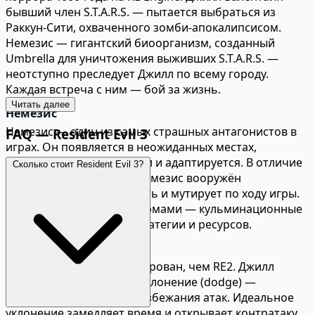
бывший член S.T.A.R.S. — пытается выбраться из
Раккун-Сити, охваченного зомби-апокалипсисом.
Немезис — гигантский биоорганизм, созданный
Umbrella для уничтожения выживших S.T.A.R.S. —
неотступно преследует Джилл по всему городу.
Каждая встреча с ним — бой за жизнь.
Читать далее
Немезис
Немезис — один из самых страшных антагонистов в
FAQ — Resident Evil 3
играх. Он появляется в неожиданных местах,
преследует через локации и адаптируется. В отличие
Сколько стоит Resident Evil 3?
от Мистера Икс из RE2, Немезис вооружён
ракетницей, умеет прыгать и мутирует по ходу игры.
Боссы-сражения с его формами — кульминационные
моменты, требующие стратегии и ресурсов.
Геймплей
RE3 более экшен-ориентирован, чем RE2. Джилл
быстрее и агрессивнее: уклонение (dodge) —
ключевая механика для избежания атак. Идеальное
уклонение замедляет время и открывает контратаку.