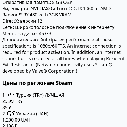
Оперативная память:
8 GB ОЗУ
Видеокарта:
NVIDIA® GeForce® GTX 1060 or AMD
Radeon™ RX 480 with 3GB VRAM
DirectX:
версии 12
Сеть:
Широкополосное подключение к интернету
Место на диске:
45 GB
Дополнительно:
Anticipated performance at these
specifications is 1080p/60FPS. An internet connection is
required for product activation. In addition, an internet
connection is required at all times when playing Resident
Evil Resistance. (Network connectivity uses Steam®
developed by Valve® Corporation.)
Цены по регионам Steam
1
🇹🇷 Турция (TRY)
ЛУЧШАЯ
29.99 TRY
85 ₽
2
🇺🇦 Украина (UAH)
1,200.00 UAH
2 196 ₽