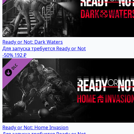
Ready or Not: Dark Waters
Для запуска требуется Ready or Not
-50%
192 ₽
Ready or Not: Home Invasion