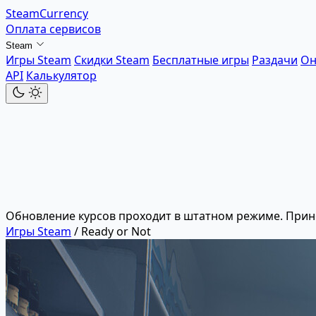
SteamCurrency
Оплата сервисов
Steam
Игры Steam
Скидки Steam
Бесплатные игры
Раздачи
Он
API
Калькулятор
Обновление курсов проходит в штатном режиме. Прин
Игры Steam
/
Ready or Not