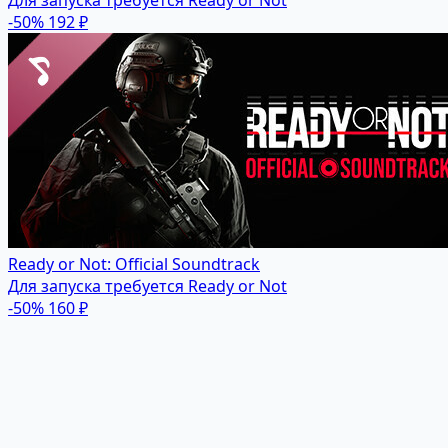
Для запуска требуется Ready or Not
-50%
192 ₽
Ready or Not: Official Soundtrack
Для запуска требуется Ready or Not
-50%
160 ₽