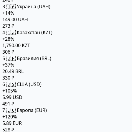
240 ₽
3
🇺🇦 Украина (UAH)
+14%
149.00 UAH
273 ₽
4
🇰🇿 Казахстан (KZT)
+28%
1,750.00 KZT
306 ₽
5
🇧🇷 Бразилия (BRL)
+37%
20.49 BRL
330 ₽
6
🇺🇸 США (USD)
+105%
5.99 USD
491 ₽
7
🇪🇺 Европа (EUR)
+120%
5.89 EUR
528 ₽