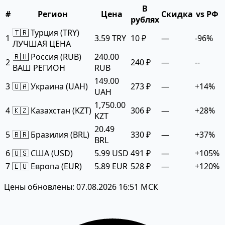
В
#
Регион
Цена
Скидка
vs РФ
рублях
🇹🇷 Турция (TRY)
1
3.59 TRY
10 ₽
—
-96%
ЛУЧШАЯ ЦЕНА
🇷🇺 Россия (RUB)
240.00
2
240 ₽
—
--
ВАШ РЕГИОН
RUB
149.00
3
🇺🇦 Украина (UAH)
273 ₽
—
+14%
UAH
1,750.00
4
🇰🇿 Казахстан (KZT)
306 ₽
—
+28%
KZT
20.49
5
🇧🇷 Бразилия (BRL)
330 ₽
—
+37%
BRL
6
🇺🇸 США (USD)
5.99 USD
491 ₽
—
+105%
7
🇪🇺 Европа (EUR)
5.89 EUR
528 ₽
—
+120%
Цены обновлены: 07.08.2026 16:51 МСК