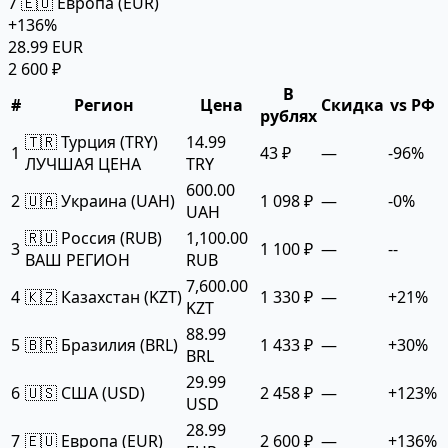
7
🇪🇺 Европа (EUR)
+136%
28.99 EUR
2 600 ₽
В
#
Регион
Цена
Скидка
vs РФ
рублях
🇹🇷 Турция (TRY)
14.99
1
43 ₽
—
-96%
ЛУЧШАЯ ЦЕНА
TRY
600.00
2
🇺🇦 Украина (UAH)
1 098 ₽
—
-0%
UAH
🇷🇺 Россия (RUB)
1,100.00
3
1 100 ₽
—
--
ВАШ РЕГИОН
RUB
7,600.00
4
🇰🇿 Казахстан (KZT)
1 330 ₽
—
+21%
KZT
88.99
5
🇧🇷 Бразилия (BRL)
1 433 ₽
—
+30%
BRL
29.99
6
🇺🇸 США (USD)
2 458 ₽
—
+123%
USD
28.99
7
🇪🇺 Европа (EUR)
2 600 ₽
—
+136%