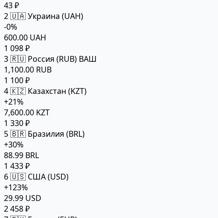
43 ₽
2
🇺🇦 Украина (UAH)
-0%
600.00 UAH
1 098 ₽
3
🇷🇺 Россия (RUB)
ВАШ
1,100.00 RUB
1 100 ₽
4
🇰🇿 Казахстан (KZT)
+21%
7,600.00 KZT
1 330 ₽
5
🇧🇷 Бразилия (BRL)
+30%
88.99 BRL
1 433 ₽
6
🇺🇸 США (USD)
+123%
29.99 USD
2 458 ₽