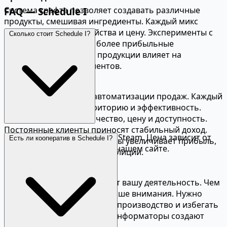
Система крафта позволяет создавать различные
FAQ — Schedule I
продукты, смешивая ингредиенты. Каждый микс
имеет уникальные свойства и цену. Эксперименты с
Сколько стоит Schedule I?
рецептами открывают более прибыльные
комбинации. Качество продукции влияет на
репутацию и спрос клиентов.
Дилеры и клиенты
Наймите дилеров для автоматизации продаж. Каждый
дилер имеет свою территорию и эффективность.
Клиенты оценивают качество, цену и доступность.
Постоянные клиенты приносят стабильный доход.
Schedule I в раннем доступе Steam. Цена зависит от
Есть ли кооператив в Schedule I?
Расширение клиентской базы увеличивает прибыль,
региона. Сравните цены на нашем сайте.
но привлекает внимание полиции.
Полиция и риски
Полиция активно расследует вашу деятельность. Чем
крупнее операция, тем больше внимания. Нужно
отмывать деньги, скрывать производство и избегать
ареста. Камеры, патрули и информаторы создают
постоянное напряжение.