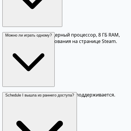
Минимум: четырёхъядерный процессор, 8 ГБ RAM,
Можно ли играть одному?
GTX 1060. Точные требования на странице Steam.
Да, одиночная игра полностью поддерживается.
Schedule I вышла из раннего доступа?
Кооператив опционален.