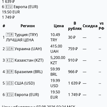
1 639 ₽
6
🇪🇺 Европа (EUR)
19.50 EUR
1 749 ₽
В
vs
#
Регион
Цена
Скидка
рублях
РФ
🇹🇷 Турция (TRY)
10.49
1
30 ₽
—
--
ЛУЧШАЯ ЦЕНА
TRY
415.00
2
🇺🇦 Украина (UAH)
759 ₽
—
--
UAH
5,200.00
3
🇰🇿 Казахстан (KZT)
910 ₽
—
--
KZT
59.99
4
🇧🇷 Бразилия (BRL)
966 ₽
—
--
BRL
19.99
5
🇺🇸 США (USD)
1 639 ₽
—
--
USD
19.50
6
🇪🇺 Европа (EUR)
1 749 ₽
—
--
EUR
Цены обновлены: 07.08.2026 02:24 МСК