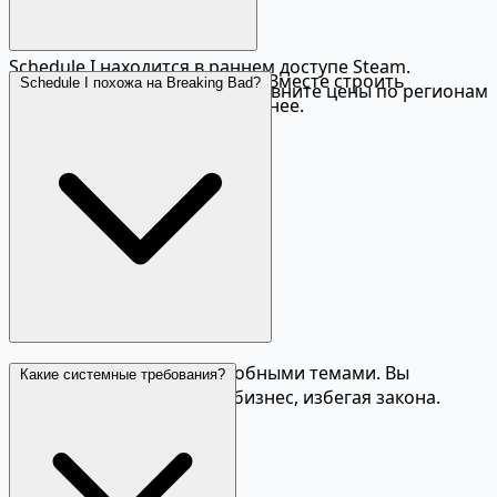
Цены в Steam
Schedule I находится в раннем доступе Steam.
Да, кооператив до 4 игроков. Вместе строить
Schedule I похожа на Breaking Bad?
Кооператив до 4 игроков. Сравните цены по регионам
империю веселее и эффективнее.
на нашем сайте.
Да, игра вдохновлена подобными темами. Вы
Какие системные требования?
развиваете нелегальный бизнес, избегая закона.