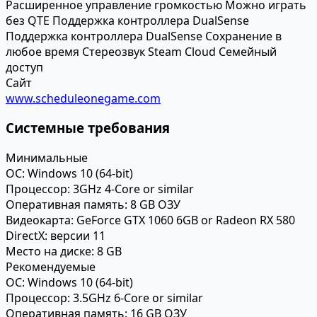
Расширенное управление громкостью
Можно играть
без QTE
Поддержка контроллера DualSense
Поддержка контроллера DualSense
Сохранение в
любое время
Стереозвук
Steam Cloud
Семейный
доступ
Сайт
www.scheduleonegame.com
Системные требования
Минимальные
ОС:
Windows 10 (64-bit)
Процессор:
3GHz 4-Core or similar
Оперативная память:
8 GB ОЗУ
Видеокарта:
GeForce GTX 1060 6GB or Radeon RX 580
DirectX:
версии 11
Место на диске:
8 GB
Рекомендуемые
ОС:
Windows 10 (64-bit)
Процессор:
3.5GHz 6-Core or similar
Оперативная память:
16 GB ОЗУ