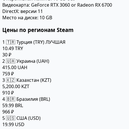
Видеокарта:
GeForce RTX 3060 or Radeon RX 6700
DirectX:
версии 11
Место на диске:
10 GB
Цены по регионам Steam
1
🇹🇷 Турция (TRY)
ЛУЧШАЯ
10.49 TRY
30 ₽
2
🇺🇦 Украина (UAH)
415.00 UAH
759 ₽
3
🇰🇿 Казахстан (KZT)
5,200.00 KZT
910 ₽
4
🇧🇷 Бразилия (BRL)
59.99 BRL
966 ₽
5
🇺🇸 США (USD)
19.99 USD