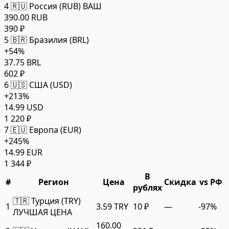
4
🇷🇺 Россия (RUB)
ВАШ
390.00 RUB
390 ₽
5
🇧🇷 Бразилия (BRL)
+54%
37.75 BRL
602 ₽
6
🇺🇸 США (USD)
+213%
14.99 USD
1 220 ₽
7
🇪🇺 Европа (EUR)
+245%
14.99 EUR
1 344 ₽
В
#
Регион
Цена
Скидка
vs РФ
рублях
🇹🇷 Турция (TRY)
1
3.59 TRY
10 ₽
—
-97%
ЛУЧШАЯ ЦЕНА
160.00