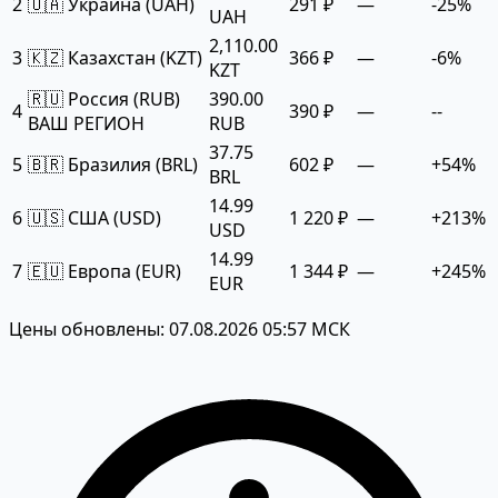
2
🇺🇦 Украина (UAH)
291 ₽
—
-25%
UAH
2,110.00
3
🇰🇿 Казахстан (KZT)
366 ₽
—
-6%
KZT
🇷🇺 Россия (RUB)
390.00
4
390 ₽
—
--
ВАШ РЕГИОН
RUB
37.75
5
🇧🇷 Бразилия (BRL)
602 ₽
—
+54%
BRL
14.99
6
🇺🇸 США (USD)
1 220 ₽
—
+213%
USD
14.99
7
🇪🇺 Европа (EUR)
1 344 ₽
—
+245%
EUR
Цены обновлены: 07.08.2026 05:57 МСК