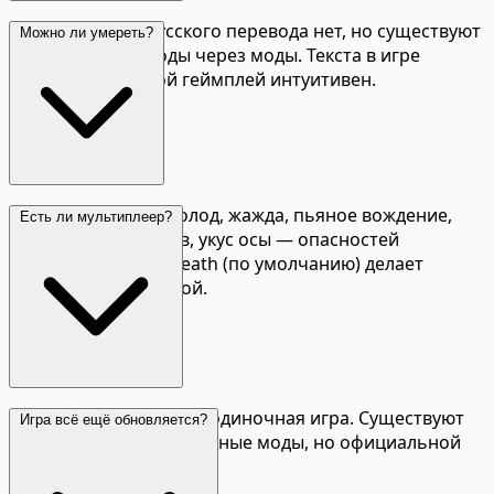
Официального русского перевода нет, но существуют
Можно ли умереть?
фанатские переводы через моды. Текста в игре
немного, основной геймплей интуитивен.
Да, и очень легко. Голод, жажда, пьяное вождение,
Есть ли мультиплеер?
утопление, перегрев, укус осы — опасностей
множество. Permadeath (по умолчанию) делает
каждую жизнь ценной.
Нет, My Summer Car — одиночная игра. Существуют
Игра всё ещё обновляется?
фанатские мультиплеерные моды, но официальной
поддержки нет.