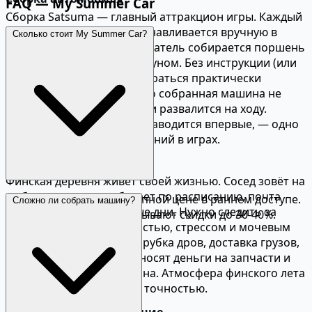
FAQ — My Summer Car
Сборка Satsuma — главный аттракцион игры. Каждый
болт, шланг и провод устанавливается вручную в
Сколько стоит My Summer Car?
правильном порядке. Двигатель собирается поршень
за поршнем, шатун за шатуном. Без инструкции (или
гайда из интернета) разобраться практически
невозможно. Неправильно собранная машина не
заведётся, перегреется или развалится на ходу.
Момент, когда двигатель заводится впервые, — одно
из самых приятных ощущений в играх.
Жизнь в деревне
Финская деревня живёт своей жизнью. Сосед зовёт на
рыбалку, магазин работает по расписанию, почта
Игра продаётся по доступной цене в раннем доступе.
Сложно ли собрать машину?
приходит в определённые дни. Нужно следить за
На распродажах Steam бывают скидки до 30-40%.
голодом, жаждой, усталостью, стрессом и мочевым
пузырём. Подработки — рубка дров, доставка грузов,
откачка септиков — приносят деньги на запчасти и
бензин. Сауна обязательна. Атмосфера финского лета
передана с невероятной точностью.
Транспорт и исследование