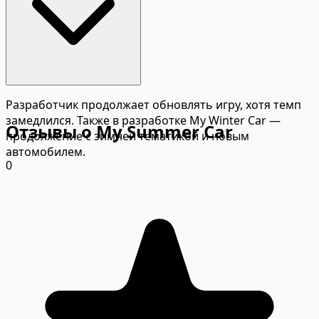
Разработчик продолжает обновлять игру, хотя темп
замедлился. Также в разработке My Winter Car —
Отзывы о My Summer Car
продолжение с зимней тематикой и новым
автомобилем.
0