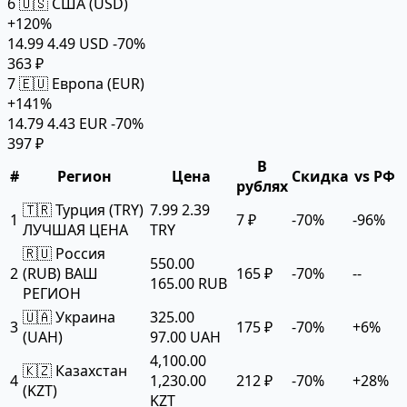
6
🇺🇸 США (USD)
+120%
14.99
4.49 USD
-70%
363 ₽
7
🇪🇺 Европа (EUR)
+141%
14.79
4.43 EUR
-70%
397 ₽
В
#
Регион
Цена
Скидка
vs РФ
рублях
🇹🇷 Турция (TRY)
7.99
2.39
1
7 ₽
-70%
-96%
ЛУЧШАЯ ЦЕНА
TRY
🇷🇺 Россия
550.00
2
(RUB)
ВАШ
165 ₽
-70%
--
165.00 RUB
РЕГИОН
🇺🇦 Украина
325.00
3
175 ₽
-70%
+6%
(UAH)
97.00 UAH
4,100.00
🇰🇿 Казахстан
4
1,230.00
212 ₽
-70%
+28%
(KZT)
KZT