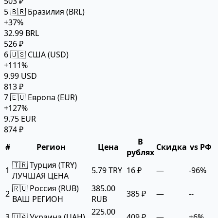
503 ₽
5
🇧🇷 Бразилия (BRL)
+37%
32.99 BRL
526 ₽
6
🇺🇸 США (USD)
+111%
9.99 USD
813 ₽
7
🇪🇺 Европа (EUR)
+127%
9.75 EUR
874 ₽
В
#
Регион
Цена
Скидка
vs РФ
рублях
🇹🇷 Турция (TRY)
1
5.79 TRY
16 ₽
—
-96%
ЛУЧШАЯ ЦЕНА
🇷🇺 Россия (RUB)
385.00
2
385 ₽
—
--
ВАШ РЕГИОН
RUB
225.00
3
🇺🇦 Украина (UAH)
409 ₽
—
+6%