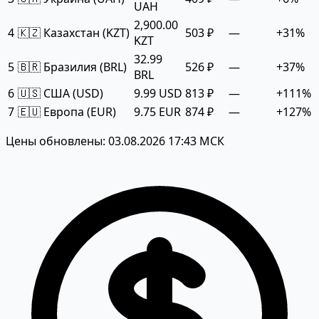
UAH
2,900.00
4
🇰🇿 Казахстан (KZT)
503 ₽
—
+31%
KZT
32.99
5
🇧🇷 Бразилия (BRL)
526 ₽
—
+37%
BRL
6
🇺🇸 США (USD)
9.99 USD
813 ₽
—
+111%
7
🇪🇺 Европа (EUR)
9.75 EUR
874 ₽
—
+127%
Цены обновлены: 03.08.2026 17:43 МСК