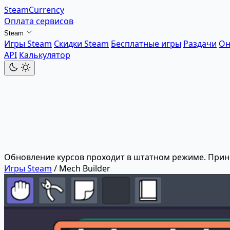
SteamCurrency
Оплата сервисов
Steam
Игры Steam
Скидки Steam
Бесплатные игры
Раздачи
Он
API
Калькулятор
Обновление курсов проходит в штатном режиме. Прин
Игры Steam
/
Mech Builder