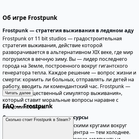
Об игре Frostpunk
Frostpunk — стратегия выживания в ледяном аду
Frostpunk от 11 bit studios — градостроительная
стратегия выживания, действие которой
разворачивается в альтернативном XIX веке, где мир
погрузился в вечную зиму. Вы — лидер последнего
города на Земле, построенного вокруг гигантского
генератора тепла. Каждое решение — вопрос жизни и
смерти: кормить ли больных, отправлять ли детей на
работу, вводить ли комендантский час. Frostpunk —
первый «общественный симулятор выживания»,
Читать далее
который ставит моральные вопросы наравне с
FAQ — Frostpunk
экономическими.
Строительство города и ресурсы
Сколько стоит Frostpunk в Steam?
Город строится концентрическими кругами вокруг
генератора. Чем дальше от центра — тем холоднее.