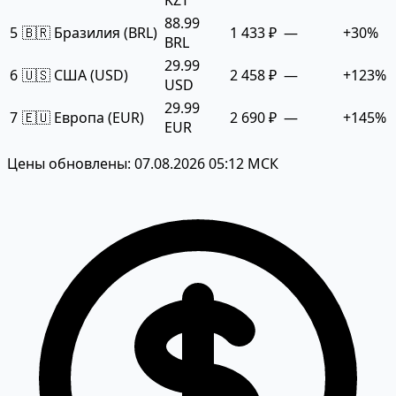
88.99
5
🇧🇷 Бразилия (BRL)
1 433 ₽
—
+30%
BRL
29.99
6
🇺🇸 США (USD)
2 458 ₽
—
+123%
USD
29.99
7
🇪🇺 Европа (EUR)
2 690 ₽
—
+145%
EUR
Цены обновлены: 07.08.2026 05:12 МСК