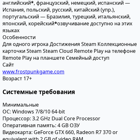
английский
*
, французский, немецкий, испанский —
Испания, польский, русский, китайский (упр.),
португальский — Бразилия, турецкий, итальянский,
японский, корейский
*
озвучивание доступно на этих
языках
Особенности
Для одного игрока
Достижения Steam
Коллекционные
карточки Steam
Steam Cloud
Remote Play на телефоне
Remote Play на планшете
Семейный доступ
Сайт
www.frostpunkgame.com
Возраст
17+
Системные требования
Минимальные
ОС:
Windows 7/8/10 64-bit
Процессор:
3.2 GHz Dual Core Processor
Оперативная память:
4 GB ОЗУ
Видеокарта:
GeForce GTX 660, Radeon R7 370 or
equivalent with 2 GB of video RAM