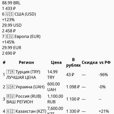
88.99 BRL
1 433 ₽
6
🇺🇸 США (USD)
+123%
29.99 USD
2 458 ₽
7
🇪🇺 Европа (EUR)
+145%
29.99 EUR
2 690 ₽
В
#
Регион
Цена
Скидка
vs РФ
рублях
🇹🇷 Турция (TRY)
14.99
1
43 ₽
—
-96%
ЛУЧШАЯ ЦЕНА
TRY
600.00
2
🇺🇦 Украина (UAH)
1 098 ₽
—
-0%
UAH
🇷🇺 Россия (RUB)
1,100.00
3
1 100 ₽
—
--
ВАШ РЕГИОН
RUB
7,600.00
4
🇰🇿 Казахстан (KZT)
1 330 ₽
—
+21%
KZT