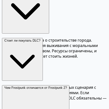
Только внешне — оба о строительстве города.
Стоит ли покупать DLC?
Frostpunk — стратегия выживания с моральными
выборами и нарративом. Ресурсы ограничены, и
каждое решение может стоить жизней.
DLC добавляют три самостоятельных сценария с
Чем Frostpunk отличается от Frostpunk 2?
уникальными механиками и историями. Если
основная кампания понравилась, DLC обязательны —
каждый на уровне основной игры.