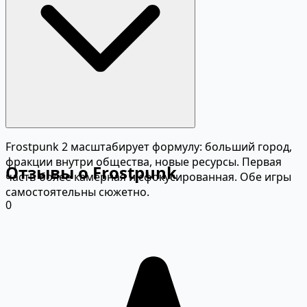
Frostpunk 2 масштабирует формулу: больший город,
фракции внутри общества, новые ресурсы. Первая
Отзывы о Frostpunk
часть более камерная и сфокусированная. Обе игры
самостоятельны сюжетно.
0