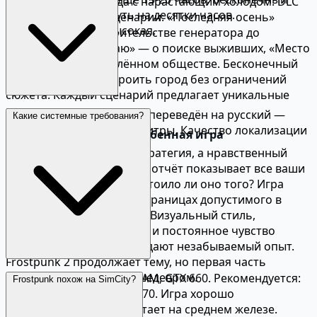
строительства города с нарастающим холодом. DLC
режим может затянуть на десятки часов.
добавляют новые сценарии: «Последняя осень»
Реиграбельность высокая.
рассказывает о строительстве генератора до
катастрофы, «На краю» — о поиске выживших, «Место
падения» — о разделённом обществе. Бесконечный
режим позволяет строить город без ограничений
сюжета. Каждый сценарий предлагает уникальные
механики и дилеммы.
Да, Frostpunk полностью переведён на русский —
Какие системные требования?
интерфейс, тексты и субтитры. Качество локализации
Почему Frostpunk — особенная игра
высокое.
Frostpunk — не просто стратегия, а нравственный
эксперимент. Финальный отчёт показывает все ваши
решения и спрашивает: стоило ли оно того? Игра
заставляет задуматься о границах допустимого в
экстремальных условиях. Визуальный стиль,
саундтрек Петра Мусиала и постоянное чувство
нарастающей угрозы создают незабываемый опыт.
Frostpunk 2 продолжает тему, но первая часть
остаётся законченным шедевром.
Минимум: i3-2100, 4 ГБ RAM, GTX 660. Рекомендуется:
Frostpunk похож на SimCity?
i5-2500K, 8 ГБ RAM, GTX 970. Игра хорошо
оптимизирована и работает на среднем железе.