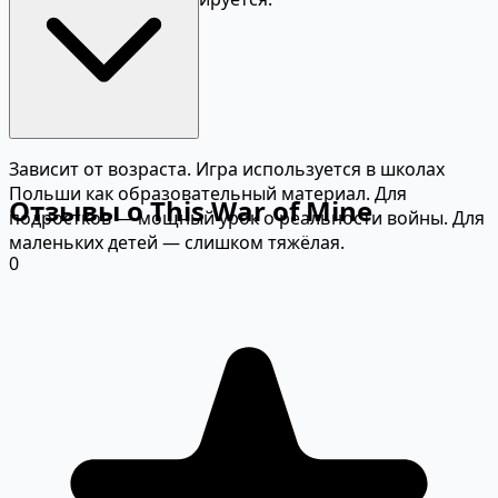
Зависит от возраста. Игра используется в школах
Польши как образовательный материал. Для
Отзывы о This War of Mine
подростков — мощный урок о реальности войны. Для
маленьких детей — слишком тяжёлая.
0