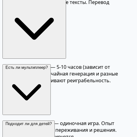
русский — интерфейс и все тексты. Перевод
качественный.
Одно прохождение — 5-10 часов (зависит от
Есть ли мультиплеер?
выживаемости). Случайная генерация и разные
персонажи обеспечивают реиграбельность.
Нет, This War of Mine — одиночная игра. Опыт
Подходит ли для детей?
рассчитан на личные переживания и решения.
Мультиплеер не планируется.