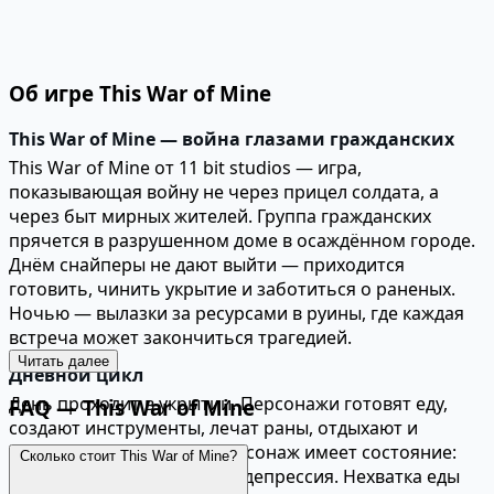
Об игре This War of Mine
This War of Mine — война глазами гражданских
This War of Mine от 11 bit studios — игра,
показывающая войну не через прицел солдата, а
через быт мирных жителей. Группа гражданских
прячется в разрушенном доме в осаждённом городе.
Днём снайперы не дают выйти — приходится
готовить, чинить укрытие и заботиться о раненых.
Ночью — вылазки за ресурсами в руины, где каждая
встреча может закончиться трагедией.
Читать далее
Дневной цикл
День проходит в укрытии. Персонажи готовят еду,
FAQ — This War of Mine
создают инструменты, лечат раны, отдыхают и
охраняют дом. Каждый персонаж имеет состояние:
Сколько стоит This War of Mine?
голод, усталость, болезнь, депрессия. Нехватка еды