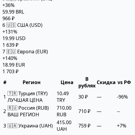
+36%
59.99 BRL
966 ₽
6
🇺🇸 США (USD)
+131%
19.99 USD
1 639 ₽
7
🇪🇺 Европа (EUR)
+140%
18.99 EUR
1 703 ₽
В
#
Регион
Цена
Скидка
vs РФ
рублях
🇹🇷 Турция (TRY)
10.49
1
30 ₽
—
-96%
ЛУЧШАЯ ЦЕНА
TRY
🇷🇺 Россия (RUB)
710.00
2
710 ₽
—
--
ВАШ РЕГИОН
RUB
415.00
3
🇺🇦 Украина (UAH)
759 ₽
—
+7%
UAH