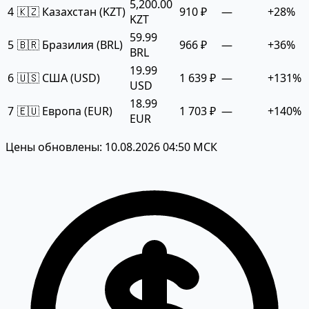
5,200.00
4
🇰🇿 Казахстан (KZT)
910 ₽
—
+28%
KZT
59.99
5
🇧🇷 Бразилия (BRL)
966 ₽
—
+36%
BRL
19.99
6
🇺🇸 США (USD)
1 639 ₽
—
+131%
USD
18.99
7
🇪🇺 Европа (EUR)
1 703 ₽
—
+140%
EUR
Цены обновлены: 10.08.2026 04:50 МСК