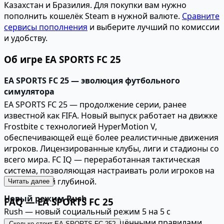
Казахстан и Бразилия. Для покупки вам нужно
пополнить кошелёк Steam в нужной валюте.
Сравните
сервисы пополнения
и выберите лучший по комиссии
и удобству.
Об игре EA SPORTS FC 25
EA SPORTS FC 25 — эволюция футбольного
симулятора
EA SPORTS FC 25 — продолжение серии, ранее
известной как FIFA. Новый выпуск работает на движке
Frostbite с технологией HyperMotion V,
обеспечивающей ещё более реалистичные движения
игроков. Лицензированные клубы, лиги и стадионы со
всего мира. FC IQ — переработанная тактическая
система, позволяющая настраивать роли игроков на
поле с новой глубиной.
Читать далее
Новый режим Rush
FAQ — EA SPORTS FC 25
Rush — новый социальный режим 5 на 5 с
уменьшенным полем и упрощёнными правилами.
Сколько стоит EA SPORTS FC 25?