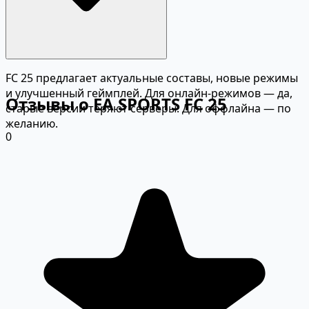
FC 25 предлагает актуальные составы, новые режимы
и улучшенный геймплей. Для онлайн-режимов — да,
Отзывы о EA SPORTS FC 25
старые версии теряют серверы. Для оффлайна — по
желанию.
0