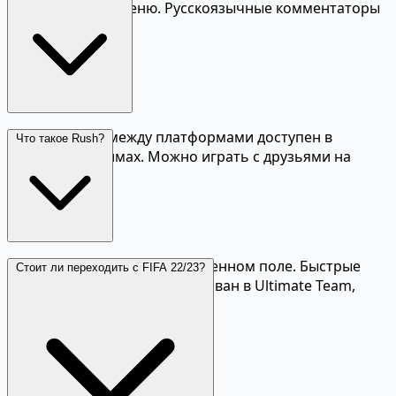
комментаторы, меню. Русскоязычные комментаторы
доступны.
Да, кроссплей между платформами доступен в
Что такое Rush?
основных режимах. Можно играть с друзьями на
консолях.
Новый режим 5v5 на уменьшенном поле. Быстрые
Стоит ли переходить с FIFA 22/23?
матчи с друзьями. Интегрирован в Ultimate Team,
Clubs и Kick-Off.