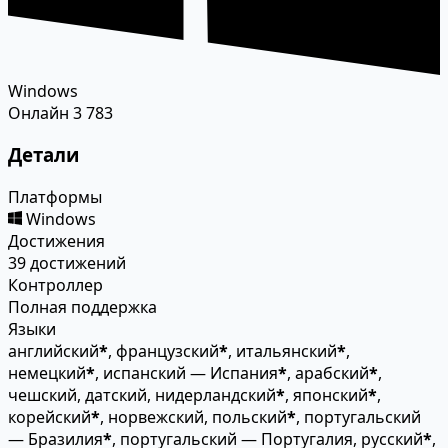
Windows
Онлайн
3 783
Детали
Платформы
Windows
Достижения
39 достижений
Контроллер
Полная поддержка
Языки
английский
*
, французский
*
, итальянский
*
,
немецкий
*
, испанский — Испания
*
, арабский
*
,
чешский, датский, нидерландский
*
, японский
*
,
корейский
*
, норвежский, польский
*
, португальский
— Бразилия
*
, португальский — Португалия, русский
*
,