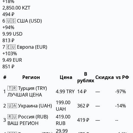
+18%
2,850.00 KZT
494 ₽
6
🇺🇸 США (USD)
+94%
9.99 USD
813 ₽
7
🇪🇺 Европа (EUR)
+103%
9.49 EUR
851 ₽
В
#
Регион
Цена
Скидка
vs РФ
рублях
🇹🇷 Турция (TRY)
1
4.99 TRY
14 ₽
—
-97%
ЛУЧШАЯ ЦЕНА
199.00
2
🇺🇦 Украина (UAH)
362 ₽
—
-14%
UAH
🇷🇺 Россия (RUB)
419.00
3
419 ₽
—
--
ВАШ РЕГИОН
RUB
29.99