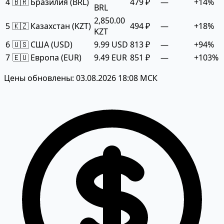
4
🇧🇷 Бразилия (BRL)
479 ₽
—
+14%
BRL
2,850.00
5
🇰🇿 Казахстан (KZT)
494 ₽
—
+18%
KZT
6
🇺🇸 США (USD)
9.99 USD
813 ₽
—
+94%
7
🇪🇺 Европа (EUR)
9.49 EUR
851 ₽
—
+103%
Цены обновлены: 03.08.2026 18:08 МСК