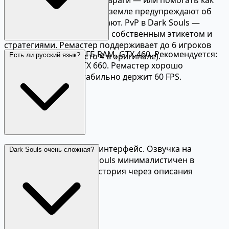
союзники. Сообщения на земле предупреждают об
опасностях или обманывают. PvP в Dark Souls —
своеобразная мета-игра с собственным этикетом и
стратегиями. Ремастер поддерживает до 6 игроков
Минимум: i5-2300, 6 ГБ RAM, GTX 460. Рекомендуется:
одновременно (вместо 4 в оригинале).
Есть ли русский язык?
i5-4570, 8 ГБ RAM, GTX 660. Ремастер хорошо
оптимизирован и стабильно держит 60 FPS.
Да, русские субтитры и интерфейс. Озвучка на
Dark Souls очень сложная?
английском. Лор Dark Souls минималистичен в
диалогах — основная история через описания
предметов.