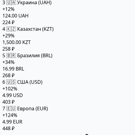
3
🇺🇦 Украина (UAH)
+12%
124.00 UAH
224 ₽
4
🇰🇿 Казахстан (KZT)
+29%
1,500.00 KZT
258 ₽
5
🇧🇷 Бразилия (BRL)
+34%
16.99 BRL
268 ₽
6
🇺🇸 США (USD)
+102%
4.99 USD
403 ₽
7
🇪🇺 Европа (EUR)
+124%
4.99 EUR
448 ₽