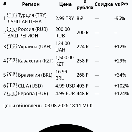
В
#
Регион
Цена
Скидка
vs РФ
рублях
🇹🇷 Турция (TRY)
1
2.99 TRY
8 ₽
—
-96%
ЛУЧШАЯ ЦЕНА
🇷🇺 Россия (RUB)
200.00
2
200 ₽
—
--
ВАШ РЕГИОН
RUB
124.00
3
🇺🇦 Украина (UAH)
224 ₽
—
+12%
UAH
1,500.00
4
🇰🇿 Казахстан (KZT)
258 ₽
—
+29%
KZT
16.99
5
🇧🇷 Бразилия (BRL)
268 ₽
—
+34%
BRL
6
🇺🇸 США (USD)
4.99 USD
403 ₽
—
+102%
7
🇪🇺 Европа (EUR)
4.99 EUR
448 ₽
—
+124%
Цены обновлены: 03.08.2026 18:11 МСК