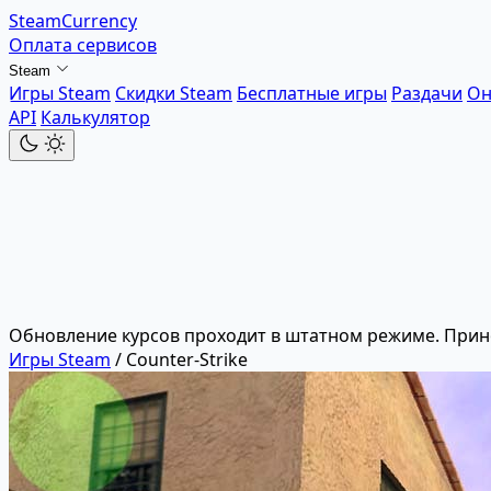
SteamCurrency
Оплата сервисов
Steam
Игры Steam
Скидки Steam
Бесплатные игры
Раздачи
Он
API
Калькулятор
Обновление курсов проходит в штатном режиме. Прин
Игры Steam
/
Counter-Strike