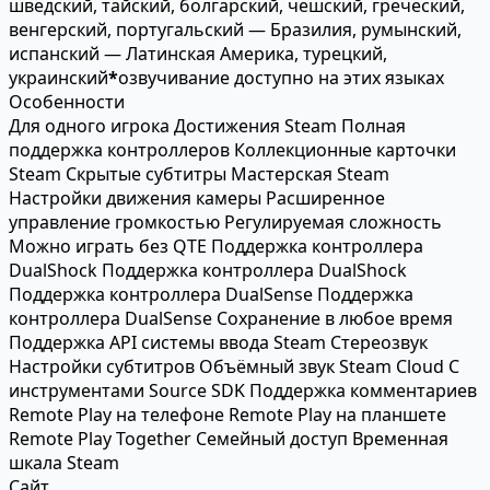
шведский, тайский, болгарский, чешский, греческий,
венгерский, португальский — Бразилия, румынский,
испанский — Латинская Америка, турецкий,
украинский
*
озвучивание доступно на этих языках
Особенности
Для одного игрока
Достижения Steam
Полная
поддержка контроллеров
Коллекционные карточки
Steam
Скрытые субтитры
Мастерская Steam
Настройки движения камеры
Расширенное
управление громкостью
Регулируемая сложность
Можно играть без QTE
Поддержка контроллера
DualShock
Поддержка контроллера DualShock
Поддержка контроллера DualSense
Поддержка
контроллера DualSense
Сохранение в любое время
Поддержка API системы ввода Steam
Стереозвук
Настройки субтитров
Объёмный звук
Steam Cloud
С
инструментами Source SDK
Поддержка комментариев
Remote Play на телефоне
Remote Play на планшете
Remote Play Together
Семейный доступ
Временная
шкала Steam
Сайт