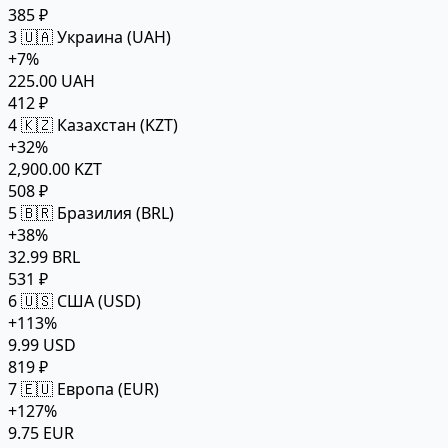
385 ₽
3
🇺🇦 Украина (UAH)
+7%
225.00 UAH
412 ₽
4
🇰🇿 Казахстан (KZT)
+32%
2,900.00 KZT
508 ₽
5
🇧🇷 Бразилия (BRL)
+38%
32.99 BRL
531 ₽
6
🇺🇸 США (USD)
+113%
9.99 USD
819 ₽
7
🇪🇺 Европа (EUR)
+127%
9.75 EUR