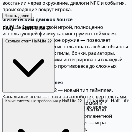
восстании через окружение, диалоги NPC и события,
происходящие вокруг игрока.
Читать далее
Физический движок Source
Half-Life 2 стала первой игрой, полноценно
FAQ — Half-Life 2
использующей физику как инструмент геймплея.
Гравипушка — культовое оружие — позволяет
Сколько стоит Half-Life 2?
поднимать, швырять и использовать любые объекты
окружения как оружие: пилы, бочки, радиаторы.
Физические головоломки интегрированы в каждый
уровень — от простого противовеса до сложных
механизмов.
Разнообразие геймплея
Каждая глава Half-Life 2 — новый тип геймплея.
Канальные воды — гонка на аэроботе с вертолётами.
Актуальная цена указана на данной странице. Half-Life
Какие системные требования у Half-Life 2?
Рейвенхольм — хоррор-уровень с зомби и
2 регулярно продаётся со скидками во время
ловушками. Шоссе 17 — поездка на багги по
распродаж Steam.
побережью. Цитадель — штурм инопланетной
крепости. Ни один раздел не затянут — игра
постоянно меняет темп и механики.