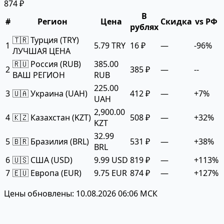
874 ₽
В
#
Регион
Цена
Скидка
vs РФ
рублях
🇹🇷 Турция (TRY)
1
5.79 TRY
16 ₽
—
-96%
ЛУЧШАЯ ЦЕНА
🇷🇺 Россия (RUB)
385.00
2
385 ₽
—
--
ВАШ РЕГИОН
RUB
225.00
3
🇺🇦 Украина (UAH)
412 ₽
—
+7%
UAH
2,900.00
4
🇰🇿 Казахстан (KZT)
508 ₽
—
+32%
KZT
32.99
5
🇧🇷 Бразилия (BRL)
531 ₽
—
+38%
BRL
6
🇺🇸 США (USD)
9.99 USD
819 ₽
—
+113%
7
🇪🇺 Европа (EUR)
9.75 EUR
874 ₽
—
+127%
Цены обновлены: 10.08.2026 06:06 МСК