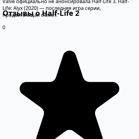
Valve официально не анонсировала Half-Life 3. Half-
Life: Alyx (2020) — последняя игра серии,
Отзывы о Half-Life 2
продвигающая сюжет.
0