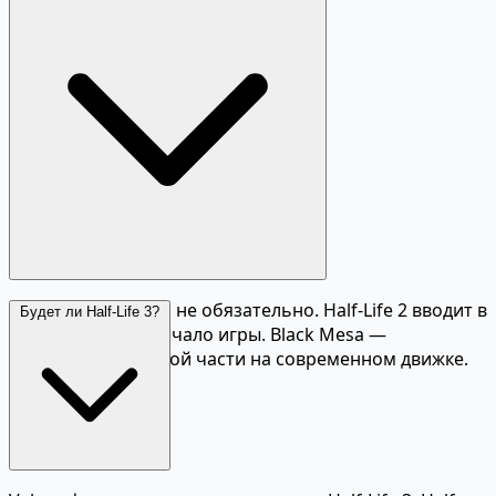
остаётся образцом для жанра.
Рекомендуется, но не обязательно. Half-Life 2 вводит в
Будет ли Half-Life 3?
курс дела через начало игры. Black Mesa —
переиздание первой части на современном движке.