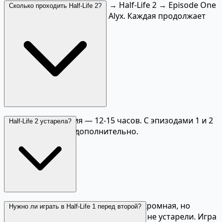
Half-Life 1 (или Black Mesa) → Half-Life 2 → Episode One
Сколько проходить Half-Life 2?
→ Episode Two → Half-Life: Alyx. Каждая продолжает
сюжет предыдущей.
Основная кампания — 12-15 часов. С эпизодами 1 и 2
Half-Life 2 устарела?
— ещё 8-10 часов дополнительно.
Графика по современным меркам скромная, но
Нужно ли играть в Half-Life 1 перед второй?
геймплей, физика и дизайн уровней не устарели. Игра