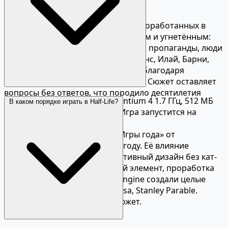
Сюжет и мир
Мир Half-Life 2 — один из самых проработанных в
шутерах. Сити-17 ощущается живым и угнетённым:
патрули Альянса, стены с экранами пропаганды, люди
в очередях. Персонажи — Аликс Вэнс, Илай, Барни,
Доктор Кляйнер — запоминаются благодаря
качественной анимации и озвучке. Сюжет оставляет
вопросы без ответов, что породило десятилетия
Минимальные: Windows 7, Pentium 4 1.7 ГГц, 512 МБ
В каком порядке играть в Half-Life?
теорий.
RAM, DirectX 8.1 видеокарта. Игра запустится на
Наследие и актуальность
любом современном ПК.
Half-Life 2 получила звание «Игры года» от
большинства изданий в 2004 году. Её влияние
ощущается до сих пор: нарративный дизайн без кат-
сцен, физика как геймплейный элемент, проработка
окружения. Моды на Source Engine создали целые
игры — Garry's Mod, Black Mesa, Stanley Parable.
Эпизоды 1 и 2 продолжают сюжет.