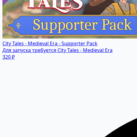
City Tales - Medieval Era - Supporter Pack
Для запуска требуется City Tales - Medieval Era
320 ₽