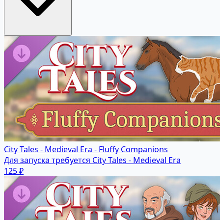
City Tales - Medieval Era - Fluffy Companions
Для запуска требуется City Tales - Medieval Era
125 ₽