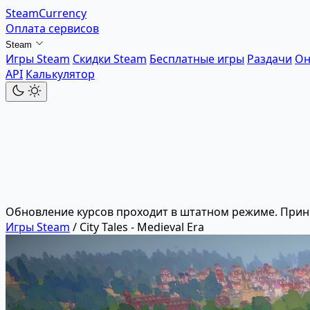
SteamCurrency
Оплата сервисов
Steam
Игры Steam
Скидки Steam
Бесплатные игры
Раздачи
Он
API
Калькулятор
Обновление курсов проходит в штатном режиме. Прин
Игры Steam
/
City Tales - Medieval Era