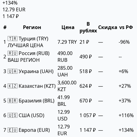
+134%
12.79 EUR
1 147 ₽
В
#
Регион
Цена
Скидка
vs РФ
рублях
🇹🇷 Турция (TRY)
1
7.29 TRY
21 ₽
—
-96%
ЛУЧШАЯ ЦЕНА
🇷🇺 Россия (RUB)
490.00
2
490 ₽
—
--
ВАШ РЕГИОН
RUB
285.00
3
🇺🇦 Украина (UAH)
518 ₽
—
+6%
UAH
3,600.00
4
🇰🇿 Казахстан (KZT)
624 ₽
—
+27%
KZT
41.99
5
🇧🇷 Бразилия (BRL)
670 ₽
—
+37%
BRL
12.99
6
🇺🇸 США (USD)
1 057 ₽
—
+116%
USD
12.79
7
🇪🇺 Европа (EUR)
1 147 ₽
—
+134%
EUR