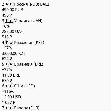
2
🇷🇺 Россия (RUB)
ВАШ
490.00 RUB
490 ₽
3
🇺🇦 Украина (UAH)
+6%
285.00 UAH
518 ₽
4
🇰🇿 Казахстан (KZT)
+27%
3,600.00 KZT
624 ₽
5
🇧🇷 Бразилия (BRL)
+37%
41.99 BRL
670 ₽
6
🇺🇸 США (USD)
+116%
12.99 USD
1 057 ₽
7
🇪🇺 Европа (EUR)