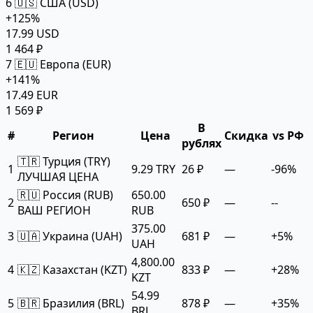
6
🇺🇸 США (USD)
+125%
17.99 USD
1 464 ₽
7
🇪🇺 Европа (EUR)
+141%
17.49 EUR
1 569 ₽
В
#
Регион
Цена
Скидка
vs РФ
рублях
🇹🇷 Турция (TRY)
1
9.29 TRY
26 ₽
—
-96%
ЛУЧШАЯ ЦЕНА
🇷🇺 Россия (RUB)
650.00
2
650 ₽
—
--
ВАШ РЕГИОН
RUB
375.00
3
🇺🇦 Украина (UAH)
681 ₽
—
+5%
UAH
4,800.00
4
🇰🇿 Казахстан (KZT)
833 ₽
—
+28%
KZT
54.99
5
🇧🇷 Бразилия (BRL)
878 ₽
—
+35%
BRL