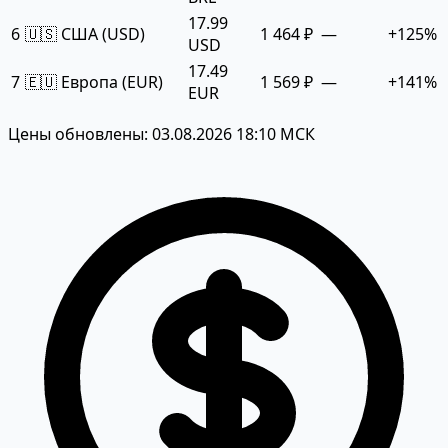
17.99
6
🇺🇸 США (USD)
1 464 ₽
—
+125%
USD
17.49
7
🇪🇺 Европа (EUR)
1 569 ₽
—
+141%
EUR
Цены обновлены: 03.08.2026 18:10 МСК