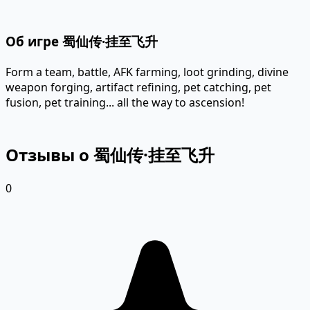
Об игре 蜀仙传·挂至飞升
Form a team, battle, AFK farming, loot grinding, divine
weapon forging, artifact refining, pet catching, pet
fusion, pet training... all the way to ascension!
Отзывы о 蜀仙传·挂至飞升
0