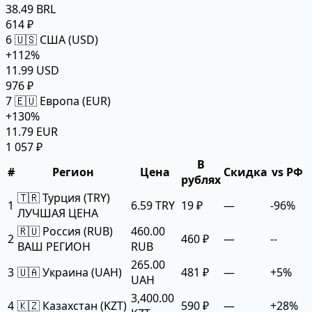
38.49 BRL
614 ₽
6
🇺🇸 США (USD)
+112%
11.99 USD
976 ₽
7
🇪🇺 Европа (EUR)
+130%
11.79 EUR
1 057 ₽
В
#
Регион
Цена
Скидка
vs РФ
рублях
🇹🇷 Турция (TRY)
1
6.59 TRY
19 ₽
—
-96%
ЛУЧШАЯ ЦЕНА
🇷🇺 Россия (RUB)
460.00
2
460 ₽
—
--
ВАШ РЕГИОН
RUB
265.00
3
🇺🇦 Украина (UAH)
481 ₽
—
+5%
UAH
3,400.00
4
🇰🇿 Казахстан (KZT)
590 ₽
—
+28%