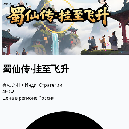
ежедневно.
蜀仙传·挂至飞升
有杕之杜 • Инди, Стратегии
460 ₽
Цена в регионе Россия