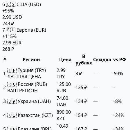
6
🇺🇸 США (USD)
+95%
2.99 USD
243 ₽
7
🇪🇺 Европа (EUR)
+115%
2.99 EUR
268 ₽
В
#
Регион
Цена
Скидка
vs РФ
рублях
🇹🇷 Турция (TRY)
2.99
1
8 ₽
—
-93%
ЛУЧШАЯ ЦЕНА
TRY
🇷🇺 Россия (RUB)
125.00
2
125 ₽
—
--
ВАШ РЕГИОН
RUB
74.00
3
🇺🇦 Украина (UAH)
134 ₽
—
+8%
UAH
890.00
4
🇰🇿 Казахстан (KZT)
154 ₽
—
+24%
KZT
10.49
5
🇧🇷 Бразилия (BRL)
167 ₽
—
+34%