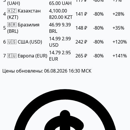
3
117 ₽
-80%
+7%
(UAH)
65.00 UAH
🇰🇿 Казахстан
4,100.00
4
141 ₽
-80%
+28%
(KZT)
820.00 KZT
🇧🇷 Бразилия
46.99
9.39
5
148 ₽
-80%
+35%
(BRL)
BRL
14.99
2.99
6
🇺🇸 США (USD)
242 ₽
-80%
+120%
USD
14.79
2.95
7
🇪🇺 Европа (EUR)
265 ₽
-80%
+141%
EUR
Цены обновлены: 06.08.2026 16:30 МСК