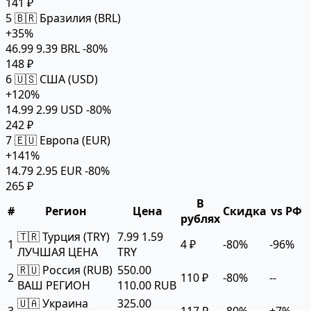
141 ₽
5
🇧🇷 Бразилия (BRL)
+35%
46.99
9.39 BRL
-80%
148 ₽
6
🇺🇸 США (USD)
+120%
14.99
2.99 USD
-80%
242 ₽
7
🇪🇺 Европа (EUR)
+141%
14.79
2.95 EUR
-80%
265 ₽
В
#
Регион
Цена
Скидка
vs РФ
рублях
🇹🇷 Турция (TRY)
7.99
1.59
1
4 ₽
-80%
-96%
ЛУЧШАЯ ЦЕНА
TRY
🇷🇺 Россия (RUB)
550.00
2
110 ₽
-80%
--
ВАШ РЕГИОН
110.00 RUB
🇺🇦 Украина
325.00