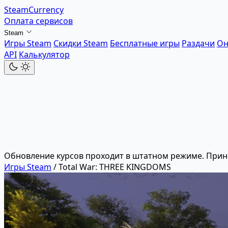
SteamCurrency
Оплата сервисов
Steam
Игры Steam
Скидки Steam
Бесплатные игры
Раздачи
Он
API
Калькулятор
Обновление курсов проходит в штатном режиме. Прин
Игры Steam
/
Total War: THREE KINGDOMS