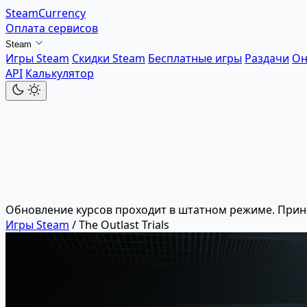
SteamCurrency
Оплата сервисов
Steam
Игры Steam
Скидки Steam
Бесплатные игры
Раздачи
Он
API
Калькулятор
Обновление курсов проходит в штатном режиме. Прин
Игры Steam
/
The Outlast Trials