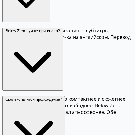
Да, полная русская локализация — субтитры,
Below Zero лучше оригинала?
интерфейс и тексты. Озвучка на английском. Перевод
качественный.
Разные мнения: Below Zero компактнее и сюжетнее,
Сколько длится прохождение?
оригинал — масштабнее и свободнее. Below Zero
технически лучше, оригинал атмосфернее. Обе
отличные.