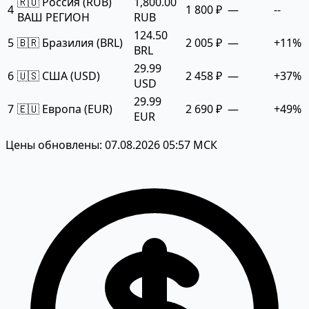
🇷🇺 Россия (RUB)
1,800.00
4
1 800 ₽
—
--
ВАШ РЕГИОН
RUB
124.50
5
🇧🇷 Бразилия (BRL)
2 005 ₽
—
+11%
BRL
29.99
6
🇺🇸 США (USD)
2 458 ₽
—
+37%
USD
29.99
7
🇪🇺 Европа (EUR)
2 690 ₽
—
+49%
EUR
Цены обновлены: 07.08.2026 05:57 МСК