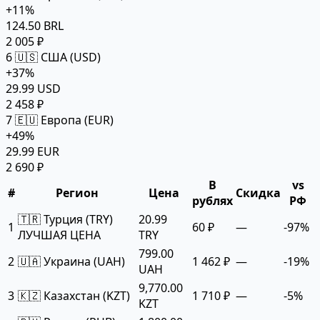
+11%
124.50 BRL
2 005 ₽
6
🇺🇸 США (USD)
+37%
29.99 USD
2 458 ₽
7
🇪🇺 Европа (EUR)
+49%
29.99 EUR
2 690 ₽
В
vs
#
Регион
Цена
Скидка
рублях
РФ
🇹🇷 Турция (TRY)
20.99
1
60 ₽
—
-97%
ЛУЧШАЯ ЦЕНА
TRY
799.00
2
🇺🇦 Украина (UAH)
1 462 ₽
—
-19%
UAH
9,770.00
3
🇰🇿 Казахстан (KZT)
1 710 ₽
—
-5%
KZT