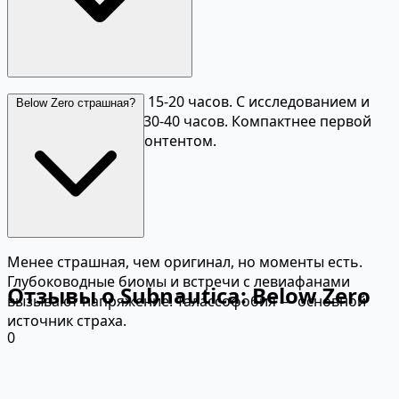
Основной сюжет — 15-20 часов. С исследованием и
Below Zero страшная?
строительством — 30-40 часов. Компактнее первой
части, но плотнее контентом.
Менее страшная, чем оригинал, но моменты есть.
Глубоководные биомы и встречи с левиафанами
Отзывы о Subnautica: Below Zero
вызывают напряжение. Талассофобия — основной
источник страха.
0