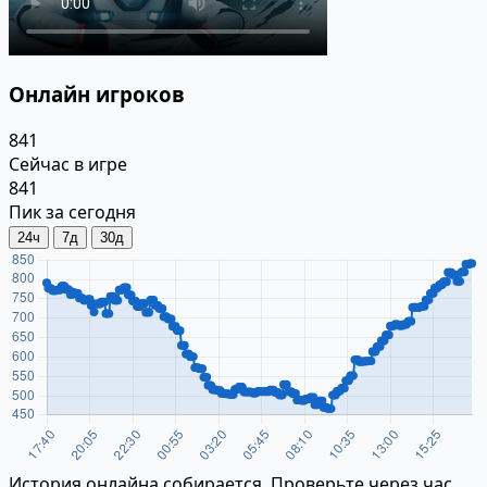
Онлайн игроков
841
Сейчас в игре
841
Пик за сегодня
24ч
7д
30д
История онлайна собирается. Проверьте через час.