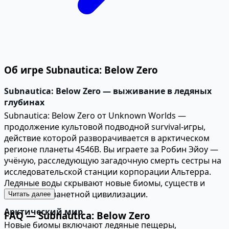
Об игре Subnautica: Below Zero
Subnautica: Below Zero — выживание в ледяных
глубинах
Subnautica: Below Zero от Unknown Worlds —
продолжение культовой подводной survival-игры,
действие которой разворачивается в арктическом
регионе планеты 4546B. Вы играете за Робин Эйоу —
учёную, расследующую загадочную смерть сестры на
исследовательской станции корпорации Альтерра.
Ледяные воды скрывают новые биомы, существ и
тайны инопланетной цивилизации.
Читать далее
Арктический мир
FAQ — Subnautica: Below Zero
Новые биомы включают ледяные пещеры,