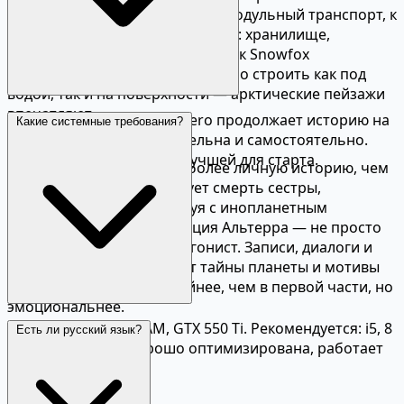
Морской грузовик Seatruck — модульный транспорт, к
которому прицепляются вагоны: хранилище,
аквариум, мастерская. Ховербайк Snowfox
перемещает по суше. Базу можно строить как под
водой, так и на поверхности — арктические пейзажи
впечатляют.
Рекомендуется — Below Zero продолжает историю на
Какие системные требования?
той же планете. Но играбельна и самостоятельно.
Сюжет и Альтерра
Первая часть считается лучшей для старта.
Below Zero рассказывает более личную историю, чем
оригинал. Робин расследует смерть сестры,
одновременно контактируя с инопланетным
сознанием Алан. Корпорация Альтерра — не просто
фон, а полноценный антагонист. Записи, диалоги и
исследование раскрывают тайны планеты и мотивы
корпорации. Сюжет линейнее, чем в первой части, но
эмоциональнее.
Минимум: i3, 8 ГБ RAM, GTX 550 Ti. Рекомендуется: i5, 8
Есть ли русский язык?
ГБ RAM, GTX 970. Хорошо оптимизирована, работает
на среднем железе.