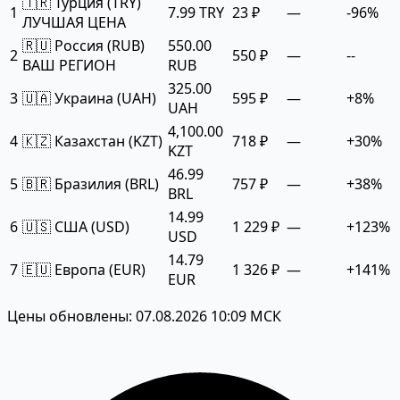
🇹🇷 Турция (TRY)
1
7.99 TRY
23 ₽
—
-96%
ЛУЧШАЯ ЦЕНА
🇷🇺 Россия (RUB)
550.00
2
550 ₽
—
--
ВАШ РЕГИОН
RUB
325.00
3
🇺🇦 Украина (UAH)
595 ₽
—
+8%
UAH
4,100.00
4
🇰🇿 Казахстан (KZT)
718 ₽
—
+30%
KZT
46.99
5
🇧🇷 Бразилия (BRL)
757 ₽
—
+38%
BRL
14.99
6
🇺🇸 США (USD)
1 229 ₽
—
+123%
USD
14.79
7
🇪🇺 Европа (EUR)
1 326 ₽
—
+141%
EUR
Цены обновлены: 07.08.2026 10:09 МСК