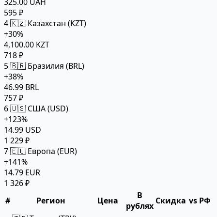
325.00 UAH
595 ₽
4
🇰🇿 Казахстан (KZT)
+30%
4,100.00 KZT
718 ₽
5
🇧🇷 Бразилия (BRL)
+38%
46.99 BRL
757 ₽
6
🇺🇸 США (USD)
+123%
14.99 USD
1 229 ₽
7
🇪🇺 Европа (EUR)
+141%
14.79 EUR
1 326 ₽
В
#
Регион
Цена
Скидка
vs РФ
рублях