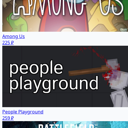
Among Us
225 ₽
People Playground
259 ₽