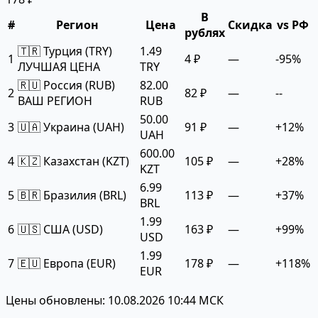
В
#
Регион
Цена
Скидка
vs РФ
рублях
🇹🇷 Турция (TRY)
1.49
1
4 ₽
—
-95%
ЛУЧШАЯ ЦЕНА
TRY
🇷🇺 Россия (RUB)
82.00
2
82 ₽
—
--
ВАШ РЕГИОН
RUB
50.00
3
🇺🇦 Украина (UAH)
91 ₽
—
+12%
UAH
600.00
4
🇰🇿 Казахстан (KZT)
105 ₽
—
+28%
KZT
6.99
5
🇧🇷 Бразилия (BRL)
113 ₽
—
+37%
BRL
1.99
6
🇺🇸 США (USD)
163 ₽
—
+99%
USD
1.99
7
🇪🇺 Европа (EUR)
178 ₽
—
+118%
EUR
Цены обновлены: 10.08.2026 10:44 МСК