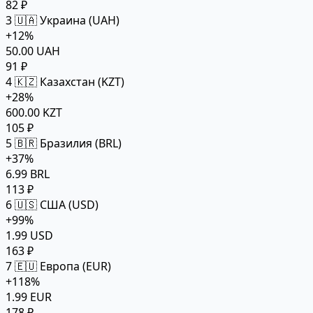
82 ₽
3
🇺🇦 Украина (UAH)
+12%
50.00 UAH
91 ₽
4
🇰🇿 Казахстан (KZT)
+28%
600.00 KZT
105 ₽
5
🇧🇷 Бразилия (BRL)
+37%
6.99 BRL
113 ₽
6
🇺🇸 США (USD)
+99%
1.99 USD
163 ₽
7
🇪🇺 Европа (EUR)
+118%
1.99 EUR
178 ₽