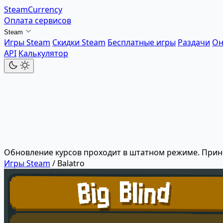
SteamCurrency
Оплата сервисов
Steam
Игры Steam
Скидки Steam
Бесплатные игры
Раздачи
Он
API
Калькулятор
Обновление курсов проходит в штатном режиме. Прин
Игры Steam
/
Balatro