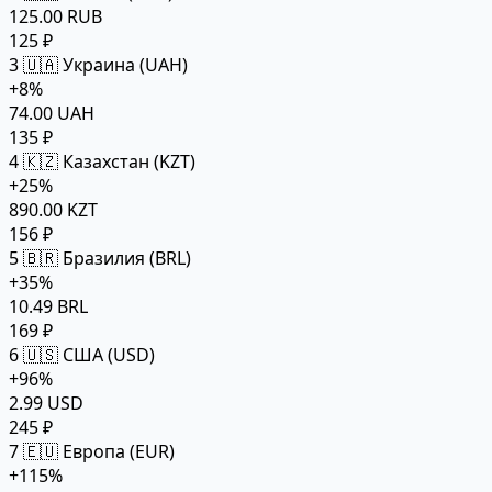
125.00 RUB
125 ₽
3
🇺🇦 Украина (UAH)
+8%
74.00 UAH
135 ₽
4
🇰🇿 Казахстан (KZT)
+25%
890.00 KZT
156 ₽
5
🇧🇷 Бразилия (BRL)
+35%
10.49 BRL
169 ₽
6
🇺🇸 США (USD)
+96%
2.99 USD
245 ₽
7
🇪🇺 Европа (EUR)
+115%