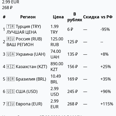
2.99 EUR
268 ₽
В
#
Регион
Цена
Скидка
vs РФ
рублях
🇹🇷 Турция (TRY)
1.99
1
6 ₽
—
-95%
ЛУЧШАЯ ЦЕНА
TRY
🇷🇺 Россия (RUB)
125.00
2
125 ₽
—
--
ВАШ РЕГИОН
RUB
74.00
3
🇺🇦 Украина (UAH)
135 ₽
—
+8%
UAH
890.00
4
🇰🇿 Казахстан (KZT)
156 ₽
—
+25%
KZT
10.49
5
🇧🇷 Бразилия (BRL)
169 ₽
—
+35%
BRL
2.99
6
🇺🇸 США (USD)
245 ₽
—
+96%
USD
2.99
7
🇪🇺 Европа (EUR)
268 ₽
—
+115%
EUR