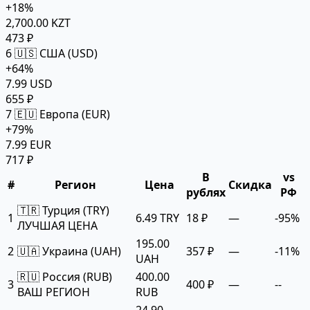
+18%
2,700.00 KZT
473 ₽
6
🇺🇸 США (USD)
+64%
7.99 USD
655 ₽
7
🇪🇺 Европа (EUR)
+79%
7.99 EUR
717 ₽
В
vs
#
Регион
Цена
Скидка
рублях
РФ
🇹🇷 Турция (TRY)
1
6.49 TRY
18 ₽
—
-95%
ЛУЧШАЯ ЦЕНА
195.00
2
🇺🇦 Украина (UAH)
357 ₽
—
-11%
UAH
🇷🇺 Россия (RUB)
400.00
3
400 ₽
—
--
ВАШ РЕГИОН
RUB