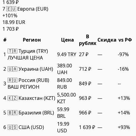
1 639 ₽
7
🇪🇺 Европа (EUR)
+101%
18.99 EUR
1 703 ₽
В
#
Регион
Цена
Скидка
vs РФ
рублях
🇹🇷 Турция (TRY)
1
9.49 TRY
27 ₽
—
-97%
ЛУЧШАЯ ЦЕНА
389.00
2
🇺🇦 Украина (UAH)
712 ₽
—
-16%
UAH
🇷🇺 Россия (RUB)
849.00
3
849 ₽
—
--
ВАШ РЕГИОН
RUB
5,500.00
4
🇰🇿 Казахстан (KZT)
963 ₽
—
+13%
KZT
59.99
5
🇧🇷 Бразилия (BRL)
966 ₽
—
+14%
BRL
19.99
6
🇺🇸 США (USD)
1 639 ₽
—
+93%
USD