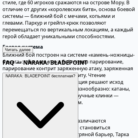
стиле, где 60 игроков сражаются на острове Мору. В
отличие от других «королевских битв», основа боевой
системы — ближний бой с мечами, копьями и
глевами. Паркур и грейпл-крюк позволяют
перемещаться по вертикальным локациям, а каждый
герой обладает уникальными способностями.
Боевая система
Читать далее
Ближний бой построен на системе «камень-ножницы-
бумага»: обычная атака бьёт через парирование,
FAQ — NARAKA: BLADEPOINT
парирование контрит заряженную атаку, заряженная
атака пробивает обычную защиту. Чтение
NARAKA: BLADEPOINT бесплатная?
противника и правильная реакция решают исход
дуэли. Оружие ближнего боя разнообразно: катаны,
полуторные мечи, посохи, двуручные клинки —
каждый тип со своим муврсетом.
Герои и способности
Десятки играбельных героев различаются
способностями. Матари может становиться
невидимой, Темулч создаёт ветряной барьер, Тарка