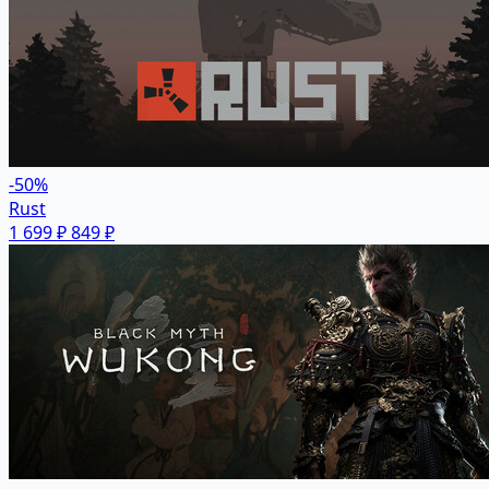
-50%
Rust
1 699 ₽
849 ₽