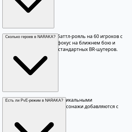
Да, основной режим — баттл-рояль на 60 игроков с
Сколько героев в NARAKA?
сужающейся зоной. Но фокус на ближнем бою и
паркуре отличает её от стандартных BR-шутеров.
В игре более 15 героев с уникальными
Есть ли PvE-режим в NARAKA?
способностями. Новые персонажи добавляются с
сезонными обновлениями.