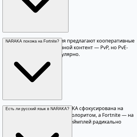
Да, сезонные PvE-события предлагают кооперативные
NARAKA похожа на Fortnite?
миссии с боссами. Основной контент — PvP, но PvE-
режимы появляются регулярно.
Обе — баттл-рояль, но NARAKA сфокусирована на
Есть ли русский язык в NARAKA?
ближнем бою с восточным колоритом, а Fortnite — на
стрельбе и строительстве. Геймплей радикально
отличается.