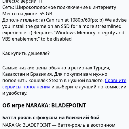
DirectX:
версии 11
Сеть:
Широкополосное подключение к интернету
Место на диске:
55 GB
Дополнительно:
a) Can run at 1080p/60fps; b) We advise
you install the game on an SSD for a more streamlined
experience. c) Requires “Windows Memory integrity and
VBS enablement” to be disabled
Как купить дешевле?
Самые низкие цены обычно в регионах Турция,
Казахстан и Бразилия. Для покупки вам нужно
пополнить кошелёк Steam в нужной валюте.
Сравните
сервисы пополнения
и выберите лучший по комиссии
и удобству.
Об игре NARAKA: BLADEPOINT
Баттл-рояль с фокусом на ближний бой
NARAKA: BLADEPOINT — баттл-рояль в восточном