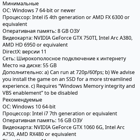
Минимальные
ОС:
Windows 7 64-bit or newer
Процессор:
Intel i5 4th generation or AMD FX 6300 or
equivalent
Оперативная память:
8 GB ОЗУ
Видеокарта:
NVIDIA GeForce GTX 750TI, Intel Arc A380,
AMD HD 6950 or equivalent
DirectX:
версии 11
Сеть:
Широкополосное подключение к интернету
Место на диске:
55 GB
Дополнительно:
a) Can run at 720p/60fps; b) We advise
you install the game on an SSD for a more streamlined
experience. c) Requires “Windows Memory integrity and
VBS enablement” to be disabled
Рекомендуемые
ОС:
Windows 10 64-bit
Процессор:
Intel i7 7th generation or equivalent
Оперативная память:
16 GB ОЗУ
Видеокарта:
NVIDIA GeForce GTX 1060 6G, Intel Arc
A750, AMD RX480 or equivalent