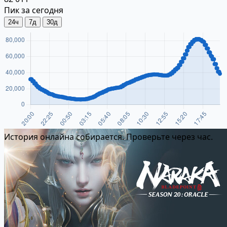
Пик за сегодня
24ч
7д
30д
История онлайна собирается. Проверьте через час.