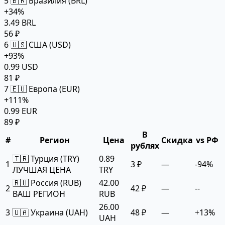
5
🇧🇷 Бразилия (BRL)
+34%
3.49 BRL
56 ₽
6
🇺🇸 США (USD)
+93%
0.99 USD
81 ₽
7
🇪🇺 Европа (EUR)
+111%
0.99 EUR
89 ₽
В
#
Регион
Цена
Скидка
vs РФ
рублях
🇹🇷 Турция (TRY)
0.89
1
3 ₽
—
-94%
ЛУЧШАЯ ЦЕНА
TRY
🇷🇺 Россия (RUB)
42.00
2
42 ₽
—
--
ВАШ РЕГИОН
RUB
26.00
3
🇺🇦 Украина (UAH)
48 ₽
—
+13%
UAH