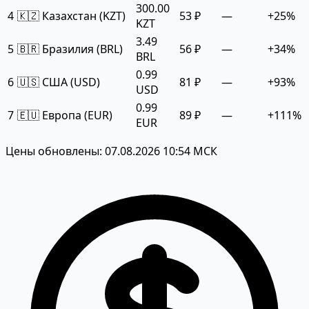
300.00
4
🇰🇿 Казахстан (KZT)
53 ₽
—
+25%
KZT
3.49
5
🇧🇷 Бразилия (BRL)
56 ₽
—
+34%
BRL
0.99
6
🇺🇸 США (USD)
81 ₽
—
+93%
USD
0.99
7
🇪🇺 Европа (EUR)
89 ₽
—
+111%
EUR
Цены обновлены: 07.08.2026 10:54 МСК