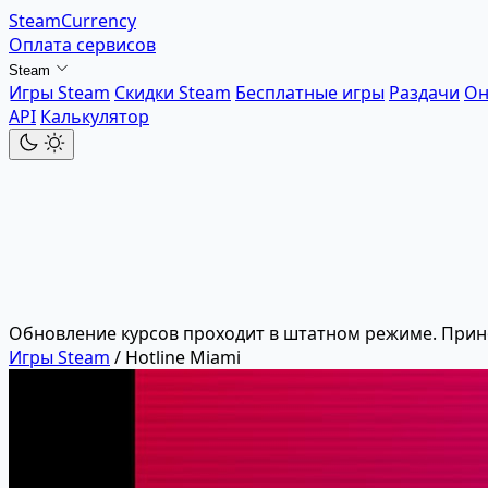
SteamCurrency
Оплата сервисов
Steam
Игры Steam
Скидки Steam
Бесплатные игры
Раздачи
Он
API
Калькулятор
Обновление курсов проходит в штатном режиме. Прин
Игры Steam
/
Hotline Miami