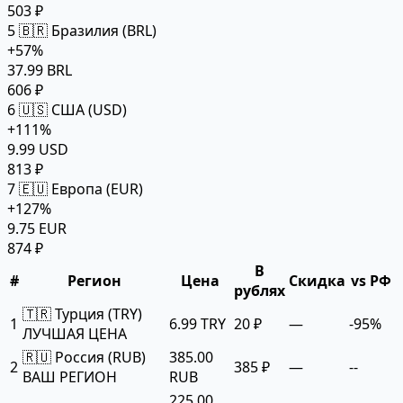
503 ₽
5
🇧🇷 Бразилия (BRL)
+57%
37.99 BRL
606 ₽
6
🇺🇸 США (USD)
+111%
9.99 USD
813 ₽
7
🇪🇺 Европа (EUR)
+127%
9.75 EUR
874 ₽
В
#
Регион
Цена
Скидка
vs РФ
рублях
🇹🇷 Турция (TRY)
1
6.99 TRY
20 ₽
—
-95%
ЛУЧШАЯ ЦЕНА
🇷🇺 Россия (RUB)
385.00
2
385 ₽
—
--
ВАШ РЕГИОН
RUB
225.00