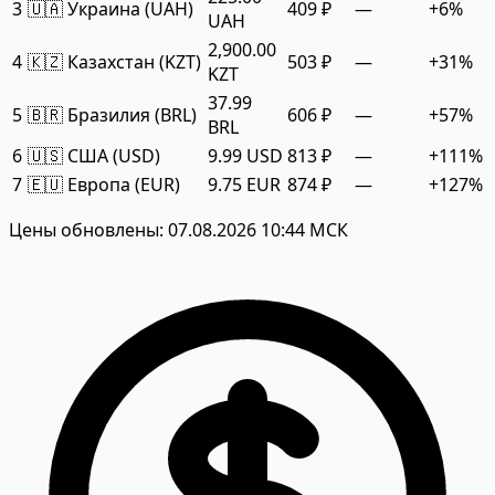
3
🇺🇦 Украина (UAH)
409 ₽
—
+6%
UAH
2,900.00
4
🇰🇿 Казахстан (KZT)
503 ₽
—
+31%
KZT
37.99
5
🇧🇷 Бразилия (BRL)
606 ₽
—
+57%
BRL
6
🇺🇸 США (USD)
9.99 USD
813 ₽
—
+111%
7
🇪🇺 Европа (EUR)
9.75 EUR
874 ₽
—
+127%
Цены обновлены: 07.08.2026 10:44 МСК