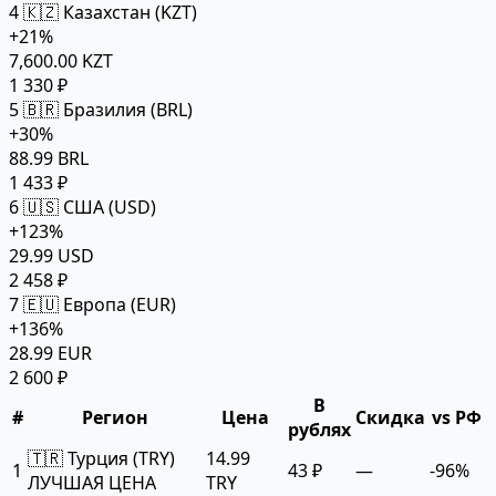
4
🇰🇿 Казахстан (KZT)
+21%
7,600.00 KZT
1 330 ₽
5
🇧🇷 Бразилия (BRL)
+30%
88.99 BRL
1 433 ₽
6
🇺🇸 США (USD)
+123%
29.99 USD
2 458 ₽
7
🇪🇺 Европа (EUR)
+136%
28.99 EUR
2 600 ₽
В
#
Регион
Цена
Скидка
vs РФ
рублях
🇹🇷 Турция (TRY)
14.99
1
43 ₽
—
-96%
ЛУЧШАЯ ЦЕНА
TRY