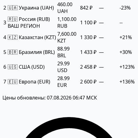
460.00
2
🇺🇦 Украина (UAH)
842 ₽
—
-23%
UAH
🇷🇺 Россия (RUB)
1,100.00
3
1 100 ₽
—
--
ВАШ РЕГИОН
RUB
7,600.00
4
🇰🇿 Казахстан (KZT)
1 330 ₽
—
+21%
KZT
88.99
5
🇧🇷 Бразилия (BRL)
1 433 ₽
—
+30%
BRL
29.99
6
🇺🇸 США (USD)
2 458 ₽
—
+123%
USD
28.99
7
🇪🇺 Европа (EUR)
2 600 ₽
—
+136%
EUR
Цены обновлены: 07.08.2026 06:47 МСК