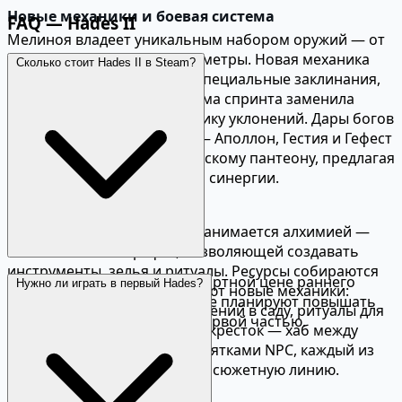
Новые механики и боевая система
FAQ — Hades II
Мелиноя владеет уникальным набором оружий — от
посоха ведьмы до серпа Деметры. Новая механика
Сколько стоит Hades II в Steam?
Магии (Magick) добавляет специальные заклинания,
потребляющие ману. Система спринта заменила
рывок Загрея, меняя динамику уклонений. Дары богов
стали ещё разнообразнее — Аполлон, Гестия и Гефест
присоединились к олимпийскому пантеону, предлагая
совершенно новые билды и синергии.
Алхимия и ресурсы
Между забегами Мелиноя занимается алхимией —
новой системой крафта, позволяющей создавать
инструменты, зелья и ритуалы. Ресурсы собираются
Hades II продаётся по стандартной цене раннего
Нужно ли играть в первый Hades?
во время забегов и открывают новые механики:
доступа. Supergiant Games не планируют повышать
рыбалка, выращивание растений в саду, ритуалы для
цену после релиза, как и с первой частью.
открытия новых путей. Перекрёсток — хаб между
забегами — живой мир с десятками NPC, каждый из
которых имеет собственную сюжетную линию.
Сюжет и персонажи