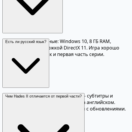
Требования умеренные: Windows 10, 8 ГБ RAM,
Есть ли русский язык?
видеокарта с поддержкой DirectX 11. Игра хорошо
оптимизирована, как и первая часть серии.
Игра поддерживает русский язык — субтитры и
Чем Hades II отличается от первой части?
интерфейс переведены. Озвучка на английском.
Перевод добавляется и улучшается с обновлениями.