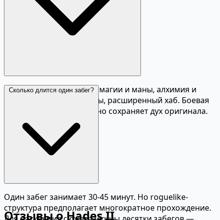
Новая героиня, система магии и маны, алхимия и
Сколько длится один забег?
крафт, новые боги и дары, расширенный хаб. Боевая
система переработана, но сохраняет дух оригинала.
Один забег занимает 30-45 минут. Но roguelike-
структура предполагает многократное прохождение.
Отзывы о Hades II
Для раскрытия сюжета нужны десятки забегов —