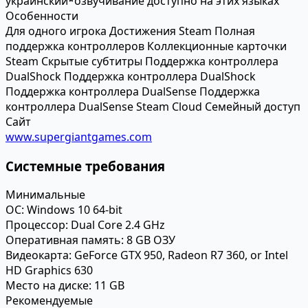
украинский
*
озвучивание доступно на этих языках
Особенности
Для одного игрока
Достижения Steam
Полная
поддержка контроллеров
Коллекционные карточки
Steam
Скрытые субтитры
Поддержка контроллера
DualShock
Поддержка контроллера DualShock
Поддержка контроллера DualSense
Поддержка
контроллера DualSense
Steam Cloud
Семейный доступ
Сайт
www.supergiantgames.com
Системные требования
Минимальные
ОС:
Windows 10 64-bit
Процессор:
Dual Core 2.4 GHz
Оперативная память:
8 GB ОЗУ
Видеокарта:
GeForce GTX 950, Radeon R7 360, or Intel
HD Graphics 630
Место на диске:
11 GB
Рекомендуемые