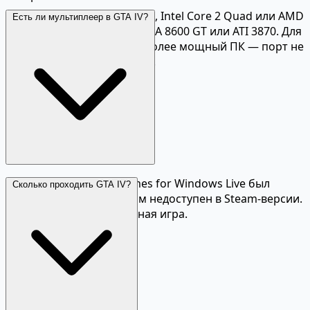
Минимальные: Windows 10, Intel Core 2 Quad или AMD
Есть ли мультиплеер в GTA IV?
Phenom X4, 4 ГБ RAM, NVIDIA 8600 GT или ATI 3870. Для
комфортной игры нужен более мощный ПК — порт не
самый оптимизированный.
Мультиплеер через Games for Windows Live был
Сколько проходить GTA IV?
отключён. Онлайн-режим недоступен в Steam-версии.
GTA IV — только одиночная игра.