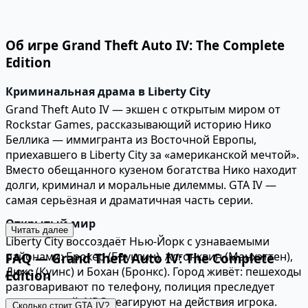
Об игре Grand Theft Auto IV: The Complete
Edition
Криминальная драма в Liberty City
Grand Theft Auto IV — экшен с открытым миром от
Rockstar Games, рассказывающий историю Нико
Беллика — иммигранта из Восточной Европы,
приехавшего в Liberty City за «американской мечтой».
Вместо обещанного кузеном богатства Нико находит
долги, криминал и моральные дилеммы. GTA IV —
самая серьёзная и драматичная часть серии.
Открытый мир
Читать далее
Liberty City воссоздаёт Нью-Йорк с узнаваемыми
районами: Брокер (Бруклин), Алгонквин (Манхэттен),
FAQ — Grand Theft Auto IV: The Complete
Дюкс (Куинс) и Бохан (Бронкс). Город живёт: пешеходы
Edition
разговаривают по телефону, полиция преследует
нарушителей, NPC реагируют на действия игрока.
Сколько стоит GTA IV?