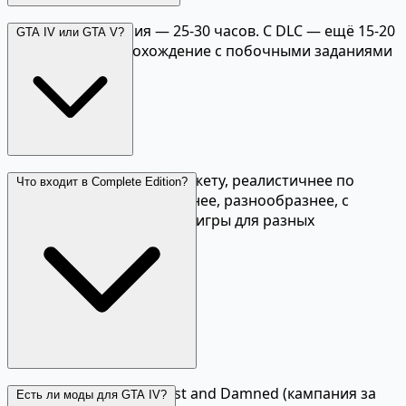
Основная кампания — 25-30 часов. С DLC — ещё 15-20
GTA IV или GTA V?
часов. Полное прохождение с побочными заданиями
— 50-60 часов.
GTA IV — серьёзнее по сюжету, реалистичнее по
Что входит в Complete Edition?
физике. GTA V — масштабнее, разнообразнее, с
онлайн-режимом. Разные игры для разных
настроений.
Базовая GTA IV + The Lost and Damned (кампания за
Есть ли моды для GTA IV?