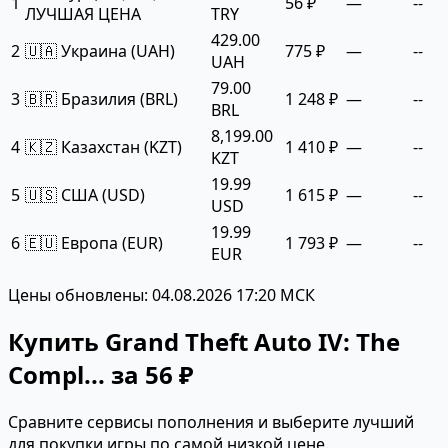
1
56 ₽
—
--
ЛУЧШАЯ ЦЕНА
TRY
429.00
2
🇺🇦 Украина (UAH)
775 ₽
—
--
UAH
79.00
3
🇧🇷 Бразилия (BRL)
1 248 ₽
—
--
BRL
8,199.00
4
🇰🇿 Казахстан (KZT)
1 410 ₽
—
--
KZT
19.99
5
🇺🇸 США (USD)
1 615 ₽
—
--
USD
19.99
6
🇪🇺 Европа (EUR)
1 793 ₽
—
--
EUR
Цены обновлены: 04.08.2026 17:20 МСК
Купить Grand Theft Auto IV: The
Compl... за 56 ₽
Сравните сервисы пополнения и выберите лучший
для покупки игры по самой низкой цене.