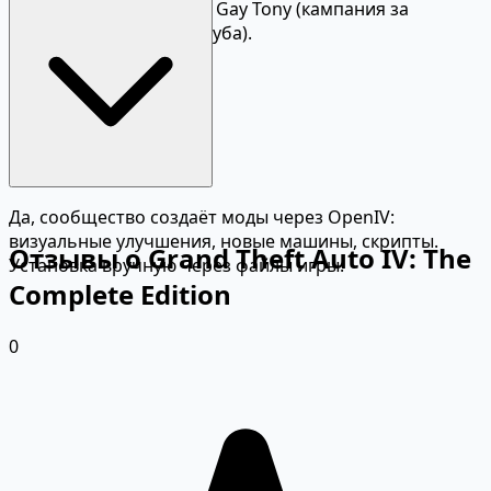
байкера) + The Ballad of Gay Tony (кампания за
помощника ночного клуба).
Да, сообщество создаёт моды через OpenIV:
визуальные улучшения, новые машины, скрипты.
Отзывы о Grand Theft Auto IV: The
Установка вручную через файлы игры.
Complete Edition
0