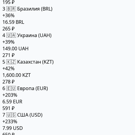
195 ₽
3
🇧🇷 Бразилия (BRL)
+36%
16.59 BRL
265 ₽
4
🇺🇦 Украина (UAH)
+39%
149.00 UAH
271 ₽
5
🇰🇿 Казахстан (KZT)
+42%
1,600.00 KZT
278 ₽
6
🇪🇺 Европа (EUR)
+203%
6.59 EUR
591 ₽
7
🇺🇸 США (USD)
+233%
7.99 USD
650 ₽