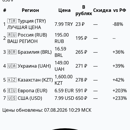
В
#
Регион
Цена
Скидка
vs РФ
рублях
🇹🇷 Турция (TRY)
1
7.99 TRY
23 ₽
—
-88%
ЛУЧШАЯ ЦЕНА
🇷🇺 Россия (RUB)
195.00
2
195 ₽
—
--
ВАШ РЕГИОН
RUB
16.59
3
🇧🇷 Бразилия (BRL)
265 ₽
—
+36%
BRL
149.00
4
🇺🇦 Украина (UAH)
271 ₽
—
+39%
UAH
1,600.00
5
🇰🇿 Казахстан (KZT)
278 ₽
—
+42%
KZT
6
🇪🇺 Европа (EUR)
6.59 EUR
591 ₽
—
+203%
7
🇺🇸 США (USD)
7.99 USD
650 ₽
—
+233%
Цены обновлены: 07.08.2026 10:29 МСК