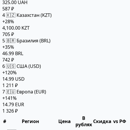
325.00 UAH
587 ₽
4
🇰🇿 Казахстан (KZT)
+28%
4,100.00 KZT
705 ₽
5
🇧🇷 Бразилия (BRL)
+35%
46.99 BRL
742 ₽
6
🇺🇸 США (USD)
+120%
14.99 USD
1 211 ₽
7
🇪🇺 Европа (EUR)
+141%
14.79 EUR
1 326 ₽
В
#
Регион
Цена
Скидка
vs РФ
рублях