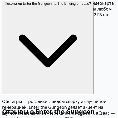
Минимальные: Intel Core 2 Duo, 2 ГБ RAM, видеокарта
Похожа ли Enter the Gungeon на The Binding of Isaac?
с OpenGL 3. Игра запускается практически на любом
компьютере или ноутбуке. Занимает менее 2 ГБ на
диске.
Обе игры — рогалики с видом сверху и случайной
генерацией. Enter the Gungeon делает акцент на
Отзывы о Enter the Gungeon
шутерной механике и перекатах (dodge roll), а Isaac —