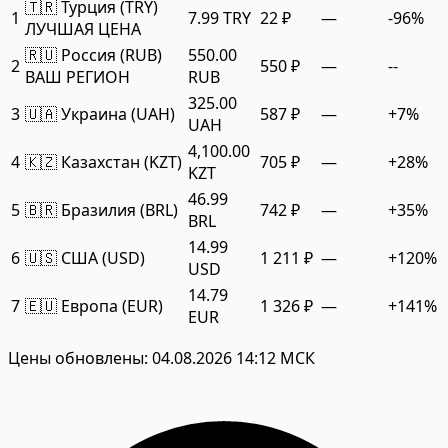
🇹🇷 Турция (TRY)
1
7.99 TRY
22 ₽
—
-96%
ЛУЧШАЯ ЦЕНА
🇷🇺 Россия (RUB)
550.00
2
550 ₽
—
--
ВАШ РЕГИОН
RUB
325.00
3
🇺🇦 Украина (UAH)
587 ₽
—
+7%
UAH
4,100.00
4
🇰🇿 Казахстан (KZT)
705 ₽
—
+28%
KZT
46.99
5
🇧🇷 Бразилия (BRL)
742 ₽
—
+35%
BRL
14.99
6
🇺🇸 США (USD)
1 211 ₽
—
+120%
USD
14.79
7
🇪🇺 Европа (EUR)
1 326 ₽
—
+141%
EUR
Цены обновлены: 04.08.2026 14:12 МСК