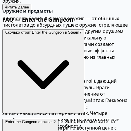
оружия.
Читать далее
Оружие и предметы
В Gungeon более 300 видов оружия — от обычных
FAQ — Enter the Gungeon
пистолетов до абсурдных пушек: оружие, стреляющее
пчёлами, рыбами, радугами и даже другим оружием.
Сколько стоит Enter the Gungeon в Steam?
Каждый предмет и пушка имеют уникальную
механику. Синергии между предметами создают
мощные комбинации, открывая новые эффекты.
Обнаружение нового оружия — одно из главных
удовольствий в игре.
Геймплей и механики
Основа геймплея — перекат (dodge roll), дающий
кадры неуязвимости от вражеских пуль. Враги
заполняют экран снарядами, и уклонение от
паттернов — ключевой навык. Каждый этаж Ганжеона
заканчивается уникальным боссом с
запоминающимися паттернами атак. Четыре
играбельных персонажа имеют разные стартовые
Актуальную цену Enter the Gungeon смотрите на
Enter the Gungeon сложная?
наборы и пассивные способности.
данной странице. Инди-игра по доступной цене с