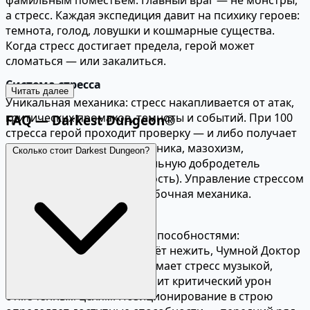
фамильным поместьем. Главный враг — не монстры,
а стресс. Каждая экспедиция давит на психику героев:
темнота, голод, ловушки и кошмарные существа.
Когда стресс достигает предела, герой может
сломаться — или закалиться.
Система стресса
Читать далее
Уникальная механика: стресс накапливается от атак,
критических промахов, темноты и событий. При 100
FAQ — Darkest Dungeon®
стресса герой проходит проверку — и либо получает
негативную аффликцию (паника, мазохизм,
Сколько стоит Darkest Dungeon?
параноид), либо положительную добродетель
(мужество, сосредоточенность). Управление стрессом
— ключевой навык, а не побочная механика.
Классы героев
16 классов с уникальными способностями:
Крестоносец исцеляет и бьёт нежить, Чумной Доктор
лечит и отравляет, Шут снимает стресс музыкой,
Охотник за головами наносит критический урон
отмеченным целям. Позиционирование в строю