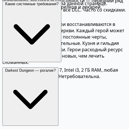
определяет доступные способности — передний ряд
Актуальная цена указана на данной странице.
Какие системные требования?
для воинов, задний для стрелков и лекарей.
Ancestral Edition включает все DLC. Часто со скидками.
Управление поместьем
Между экспедициями герои восстанавливаются в
таверне, санатории или церкви. Каждый герой может
получить «странности» — постоянные черты,
положительные и отрицательные. Кузня и гильдия
улучшают оружие и навыки. Герои расходный ресурс
— иногда проще набрать новых, чем лечить
сломанных.
Минимальные: Windows 7, Intel i3, 2 ГБ RAM, любая
Darkest Dungeon — рогалик?
видеокарта с 1 ГБ VRAM. Нетребовательна.