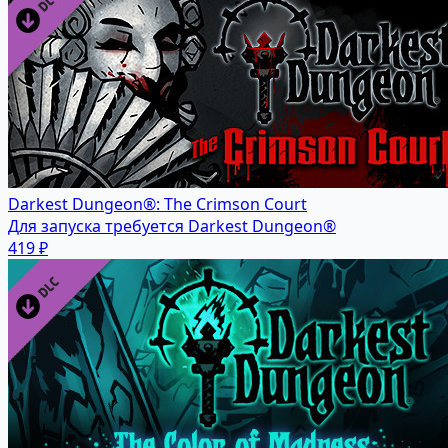
Darkest Dungeon®: The Crimson Court
Для запуска требуется Darkest Dungeon®
419 ₽