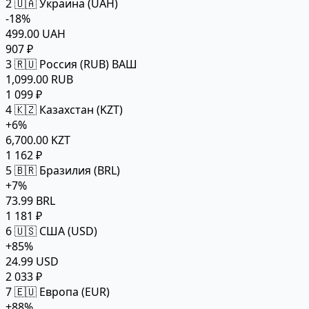
2
🇺🇦 Украина (UAH)
-18%
499.00 UAH
907 ₽
3
🇷🇺 Россия (RUB)
ВАШ
1,099.00 RUB
1 099 ₽
4
🇰🇿 Казахстан (KZT)
+6%
6,700.00 KZT
1 162 ₽
5
🇧🇷 Бразилия (BRL)
+7%
73.99 BRL
1 181 ₽
6
🇺🇸 США (USD)
+85%
24.99 USD
2 033 ₽
7
🇪🇺 Европа (EUR)
+88%