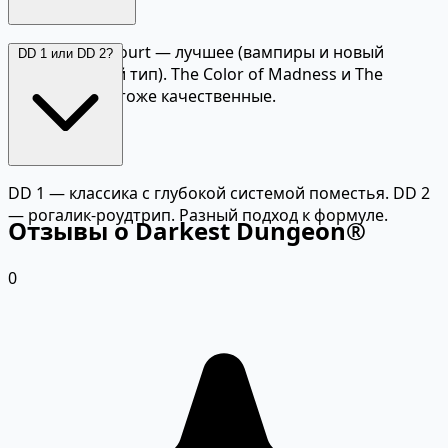
The Crimson Court — лучшее (вампиры и новый
DD 1 или DD 2?
подземельный тип). The Color of Madness и The
Shieldbreaker тоже качественные.
DD 1 — классика с глубокой системой поместья. DD 2
— рогалик-роудтрип. Разный подход к формуле.
Отзывы о Darkest Dungeon®
0