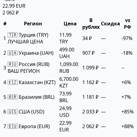
22.99 EUR
2 062 ₽
В
vs
#
Регион
Цена
Скидка
рублях
РФ
🇹🇷 Турция (TRY)
11.99
1
34 ₽
—
-97%
ЛУЧШАЯ ЦЕНА
TRY
499.00
2
🇺🇦 Украина (UAH)
907 ₽
—
-18%
UAH
🇷🇺 Россия (RUB)
1,099.00
3
1 099 ₽
—
--
ВАШ РЕГИОН
RUB
6,700.00
4
🇰🇿 Казахстан (KZT)
1 162 ₽
—
+6%
KZT
73.99
5
🇧🇷 Бразилия (BRL)
1 181 ₽
—
+7%
BRL
24.99
6
🇺🇸 США (USD)
2 033 ₽
—
+85%
USD
22.99
7
🇪🇺 Европа (EUR)
2 062 ₽
—
+88%
EUR