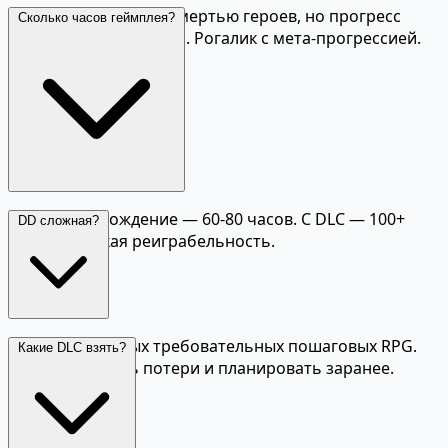
Да, с перманентной смертью героев, но прогресс
Сколько часов геймплея?
поместья сохраняется. Рогалик с мета-прогрессией.
Первое прохождение — 60-80 часов. С DLC — 100+
DD сложная?
часов. Высокая реиграбельность.
Да, одна из самых требовательных пошаговых RPG.
Какие DLC взять?
Учит принимать потери и планировать заранее.