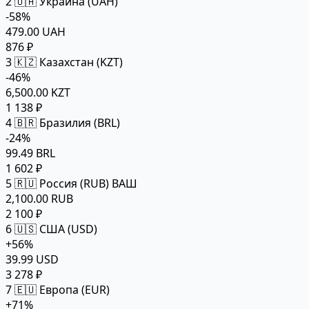
2
🇺🇦 Украина (UAH)
-58%
479.00 UAH
876 ₽
3
🇰🇿 Казахстан (KZT)
-46%
6,500.00 KZT
1 138 ₽
4
🇧🇷 Бразилия (BRL)
-24%
99.49 BRL
1 602 ₽
5
🇷🇺 Россия (RUB)
ВАШ
2,100.00 RUB
2 100 ₽
6
🇺🇸 США (USD)
+56%
39.99 USD
3 278 ₽
7
🇪🇺 Европа (EUR)
+71%