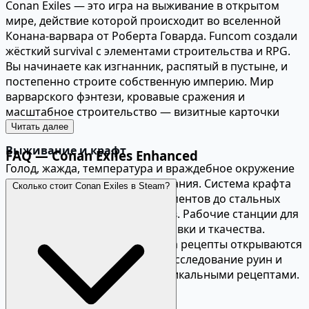
Conan Exiles — это игра на выживание в открытом
мире, действие которой происходит во вселенной
Конана-варвара от Роберта Говарда. Funcom создали
жёсткий survival с элементами строительства и RPG.
Вы начинаете как изгнанник, распятый в пустыне, и
постепенно строите собственную империю. Мир
варварского фэнтези, кровавые сражения и
масштабное строительство — визитные карточки
Conan Exiles.
Читать далее
Выживание и крафт
FAQ — Conan Exiles Enhanced
Голод, жажда, температура и враждебное окружение
— стандартные вызовы выживания. Система крафта
Сколько стоит Conan Exiles в Steam?
обширна: от каменных инструментов до стальных
мечей и магических предметов. Рабочие станции для
кузнечного дела, алхимии, готовки и ткачества.
Ресурсы добываются из мира, а рецепты открываются
через систему очков знаний. Исследование руин и
подземелий вознаграждает уникальными рецептами.
Строительство