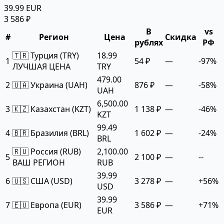
39.99 EUR
3 586 ₽
В
vs
#
Регион
Цена
Скидка
рублях
РФ
🇹🇷 Турция (TRY)
18.99
1
54 ₽
—
-97%
ЛУЧШАЯ ЦЕНА
TRY
479.00
2
🇺🇦 Украина (UAH)
876 ₽
—
-58%
UAH
6,500.00
3
🇰🇿 Казахстан (KZT)
1 138 ₽
—
-46%
KZT
99.49
4
🇧🇷 Бразилия (BRL)
1 602 ₽
—
-24%
BRL
🇷🇺 Россия (RUB)
2,100.00
5
2 100 ₽
—
--
ВАШ РЕГИОН
RUB
39.99
6
🇺🇸 США (USD)
3 278 ₽
—
+56%
USD
39.99
7
🇪🇺 Европа (EUR)
3 586 ₽
—
+71%
EUR